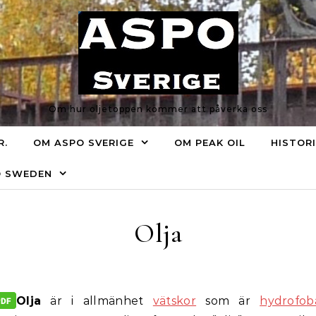
Om hur oljetoppen kommer att påverka oss
R.
OM ASPO SVERIGE
OM PEAK OIL
HISTOR
O SWEDEN
Olja
Olja
är i allmänhet
vätskor
som är
hydrofob