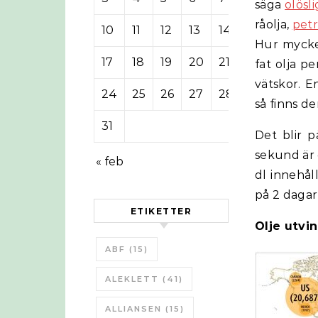
säga
olösl
råolja,
pet
10
11
12
13
14
15
16
Hur mycke
17
18
19
20
21
22
23
fat olja p
vätskor. E
24
25
26
27
28
29
30
så finns d
31
Det blir p
sekund är d
« feb
dl innehål
på 2 dagar
ETIKETTER
Olje utvi
ABF
(15)
ALEKLETT
(41)
ALLIANSEN
(15)