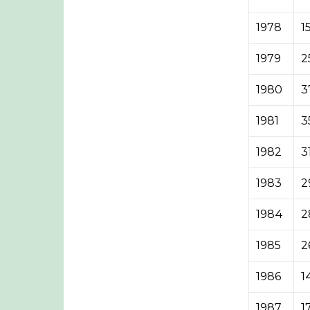
1978
1
1979
2
1980
3
1981
3
1982
3
1983
2
1984
2
1985
2
1986
1
1987
1