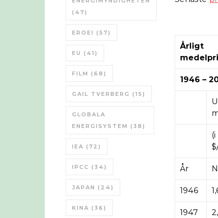
ENERGIMYNDIGHETEN
(47)
EROEI
(57)
Årligt
EU
(41)
medelpr
FILM
(68)
1946 – 2
GAIL TVERBERG
(15)
U
m
GLOBALA
ENERGISYSTEM
(38)
(
$
IEA
(72)
IPCC
(34)
År
N
JAPAN
(24)
1946
1,
KINA
(36)
1947
2