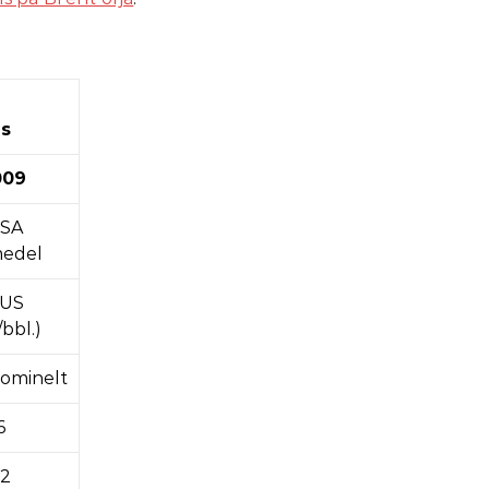
is
009
SA
edel
i US
/bbl.)
ominelt
6
,2