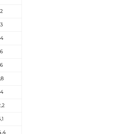
,2
,3
,4
,6
,6
,8
,4
2,2
,1
4,4