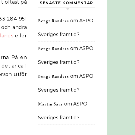
ut oftast på
SENASTE KOMMENTAR
83 284 951
om
ASPO
Bengt Randers
, och andra
Sveriges framtid?
lands
eller
om
ASPO
Bengt Randers
orna På en
Sveriges framtid?
 det är ca 1
erson utför
om
ASPO
Bengt Randers
Sveriges framtid?
om
ASPO
Martin Saar
Sveriges framtid?