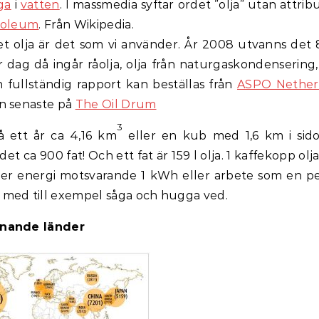
iga
i
vatten
. I massmedia syftar ordet ”olja” utan attrib
roleum
. Från Wikipedia.
t olja är det som vi använder. År 2008 utvanns det 
er dag då ingår råolja, olja från naturgaskondensering
n fullständig rapport kan beställas från
ASPO Nether
en senaste på
The Oil Drum
3
å ett år ca 4,16 km
eller en kub med 1,6 km i sid
et ca 900 fat! Och ett fat är 159 l olja. 1 kaffekopp olja
ler energi motsvarande 1 kWh eller arbete som en p
 med till exempel såga och hugga ved.
nnande länder