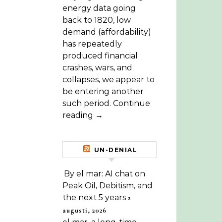
energy data going
back to 1820, low
demand (affordability)
has repeatedly
produced financial
crashes, wars, and
collapses, we appear to
be entering another
such period. Continue
reading →
UN-DENIAL
By el mar: AI chat on
Peak Oil, Debitism, and
the next 5 years
2
augusti, 2026