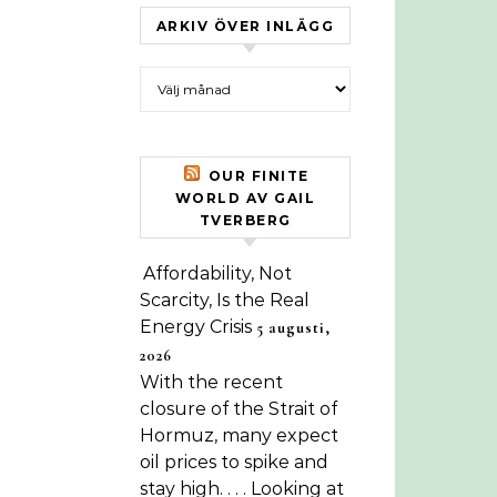
ARKIV ÖVER INLÄGG
Arkiv över inlägg
OUR FINITE
WORLD AV GAIL
TVERBERG
Affordability, Not
Scarcity, Is the Real
Energy Crisis
5 augusti,
2026
With the recent
closure of the Strait of
Hormuz, many expect
oil prices to spike and
stay high. . . . Looking at