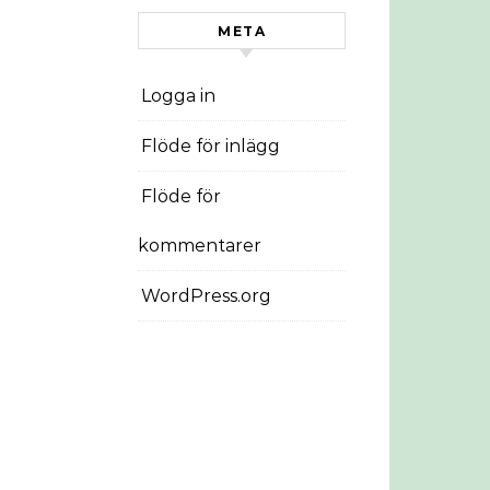
META
Logga in
Flöde för inlägg
Flöde för
kommentarer
WordPress.org