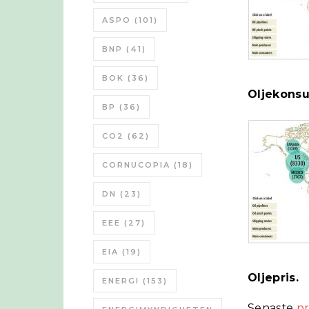
ASPO
(101)
BNP
(41)
BOK
(36)
Oljekons
BP
(36)
CO2
(62)
CORNUCOPIA
(18)
DN
(23)
EEE
(27)
EIA
(19)
Oljepris.
ENERGI
(153)
Senaste
pr