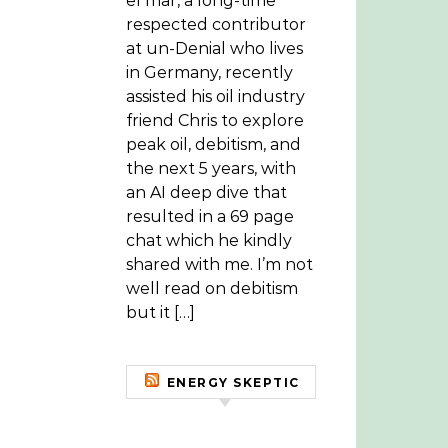
el mar, a long-time
respected contributor
at un-Denial who lives
in Germany, recently
assisted his oil industry
friend Chris to explore
peak oil, debitism, and
the next 5 years, with
an AI deep dive that
resulted in a 69 page
chat which he kindly
shared with me. I’m not
well read on debitism
but it […]
ENERGY SKEPTIC