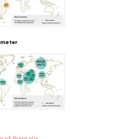
umeter
is på Brent olja
.