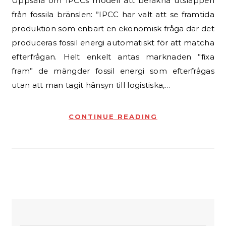
Uppsala om IPCCs modell att beräkna utsläppen
från fossila bränslen: ”IPCC har valt att se framtida
produktion som enbart en ekonomisk fråga där det
produceras fossil energi automatiskt för att matcha
efterfrågan. Helt enkelt antas marknaden ”fixa
fram” de mängder fossil energi som efterfrågas
utan att man tagit hänsyn till logistiska,…
CONTINUE READING