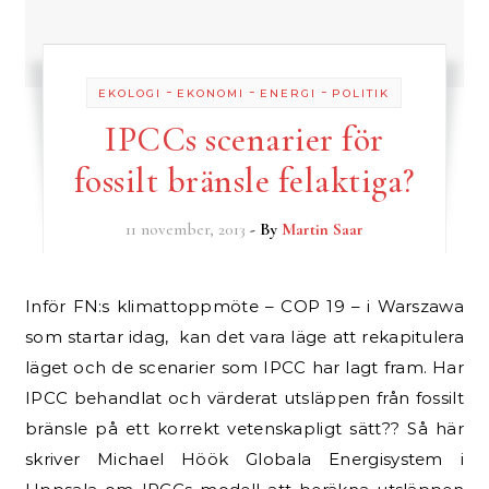
-
-
-
EKOLOGI
EKONOMI
ENERGI
POLITIK
IPCCs scenarier för
fossilt bränsle felaktiga?
11 november, 2013
- By
Martin Saar
Inför FN:s klimattoppmöte – COP 19 – i Warszawa
som startar idag, kan det vara läge att rekapitulera
läget och de scenarier som IPCC har lagt fram. Har
IPCC behandlat och värderat utsläppen från fossilt
bränsle på ett korrekt vetenskapligt sätt?? Så här
skriver Michael Höök Globala Energisystem i