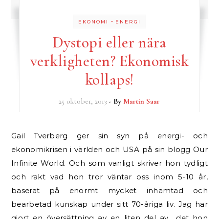
-
EKONOMI
ENERGI
Dystopi eller nära
verkligheten? Ekonomisk
kollaps!
25 oktober, 2013
- By
Martin Saar
Gail Tverberg ger sin syn på energi- och
ekonomikrisen i världen och USA på sin blogg Our
Infinite World. Och som vanligt skriver hon tydligt
och rakt vad hon tror väntar oss inom 5-10 år,
baserat på enormt mycket inhämtad och
bearbetad kunskap under sitt 70-åriga liv. Jag har
gjort en översättning av en liten del av det hon