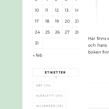
10
11
12
13
14
15
16
17
18
19
20
21
22
23
24
25
26
27
28
29
30
Här finns en serie av podcast av Michael Dowd om och med William Catton
31
och hans 
boken fin
« feb
ETIKETTER
ABF
(15)
ALEKLETT
(41)
ALLIANSEN
(15)