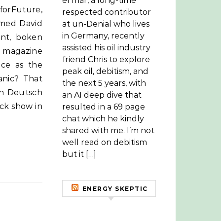
el mar, a long-time
respected contributor
 med David
at un-Denial who lives
in Germany, recently
ant, boken
assisted his oil industry
k magazine
friend Chris to explore
ace as the
peak oil, debitism, and
anic? That
the next 5 years, with
th Deutsch
an AI deep dive that
ock show in
resulted in a 69 page
chat which he kindly
shared with me. I’m not
well read on debitism
but it […]
ENERGY SKEPTIC