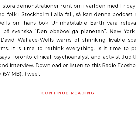
d folk i Stockholm i alla fall, så kan denna podcast
ells om hans bok Uninhabitable Earth vara relev
n på svenska ”Den obeboeliga planeten”. New Yor
t David Wallace-Wells warns of shrinking livable sp
ms. It is time to rethink everything. Is it time to p
ays Toronto clinical psychoanalyst and activist Judi
ond interview. Download or listen to this Radio Ecosh
y (57 MB). Tweet
CONTINUE READING