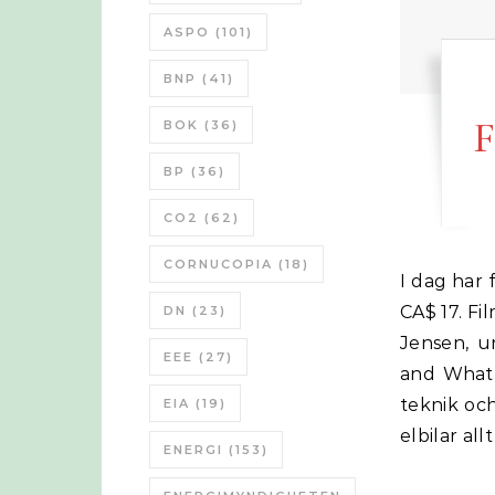
ASPO
(101)
BNP
(41)
F
BOK
(36)
BP
(36)
CO2
(62)
CORNUCOPIA
(18)
I dag har filmen ”Bright Green Lies” premier och kan ses för en kostnad av
CA$ 17. F
DN
(23)
Jensen, u
EEE
(27)
and What 
teknik och
EIA
(19)
elbilar all
ENERGI
(153)