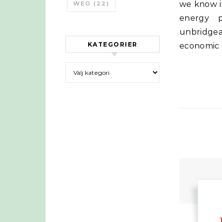
we know i
WEO
(22)
energy p
unbridge
KATEGORIER
economic 
Kategorier