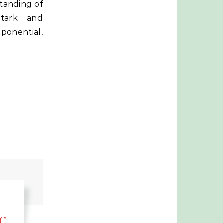
tanding of
stark and
onential,