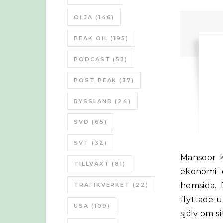
OLJA
(146)
PEAK OIL
(195)
PODCAST
(53)
POST PEAK
(37)
RYSSLAND
(24)
SVD
(65)
SVT
(32)
Mansoor Khan är en indisk IT-forskare som började studera energi och
TILLVÄXT
(81)
ekonomi 
hemsida. 
TRAFIKVERKET
(22)
flyttade u
USA
(109)
själv om s