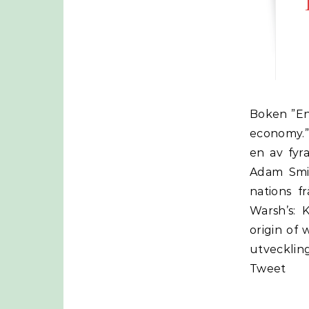
Boken ”Energy and the wealth of nations. Understanding the Biophysical
economy.” 
en av fyr
Adam Smit
nations f
Warsh’s: 
origin of 
utvecklin
Tweet