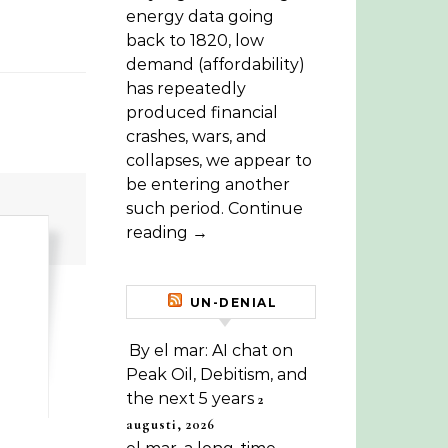
energy data going
back to 1820, low
demand (affordability)
has repeatedly
produced financial
crashes, wars, and
collapses, we appear to
be entering another
such period. Continue
reading →
UN-DENIAL
By el mar: AI chat on
Peak Oil, Debitism, and
the next 5 years
2
augusti, 2026