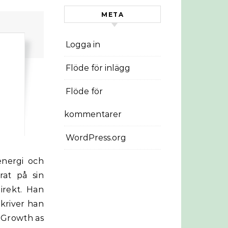
META
Logga in
Flöde för inlägg
Flöde för
kommentarer
WordPress.org
at på sin
irekt. Han
skriver han
f Growth as