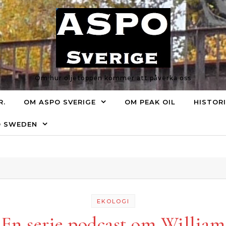
Om hur oljetoppen kommer att påverka oss
R.
OM ASPO SVERIGE
OM PEAK OIL
HISTOR
O SWEDEN
EKOLOGI
En serie podcast om William