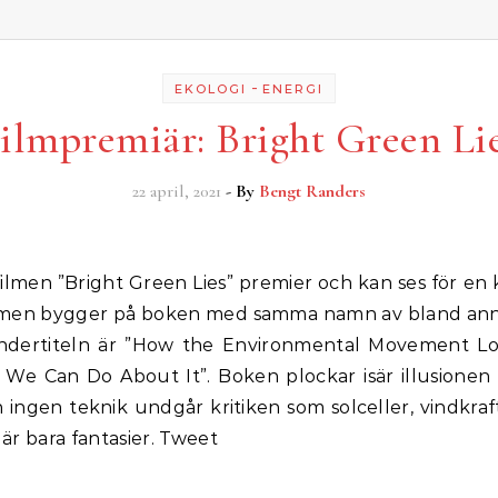
-
EKOLOGI
ENERGI
ilmpremiär: Bright Green Li
22 april, 2021
- By
Bengt Randers
ilmen bygger på boken med samma namn av bland ann
ndertiteln är ”How the Environmental Movement Lo
We Can Do About It”. Boken plockar isär illusionen
 ingen teknik undgår kritiken som solceller, vindkraf
t är bara fantasier. Tweet