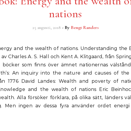
Bok: Energy and the wealth o
nations
25 augusti, 2018
- By
Bengt Randers
av Charles A. S. Hall och Kent A. Klitgaard, från Sprin
a böcker som finns över ämnet nationernas välstånd.
h’s: An inquiry into the nature and causes of the
rån 1776 David Landes: Wealth and poverty of nati
Knowledge and the wealth of nations Eric Beinhoc
wealth. Alla försöker förklara, på olika sätt, länders v
g. Men ingen av dessa fyra använder ordet energi e