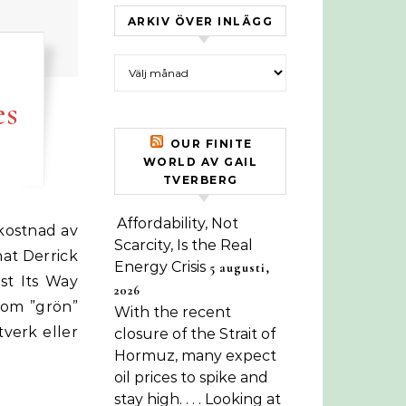
ARKIV ÖVER INLÄGG
Arkiv över inlägg
es
OUR FINITE
WORLD AV GAIL
TVERBERG
Affordability, Not
Scarcity, Is the Real
at Derrick
Energy Crisis
5 augusti,
st Its Way
2026
 om ”grön”
With the recent
tverk eller
closure of the Strait of
Hormuz, many expect
oil prices to spike and
stay high. . . . Looking at