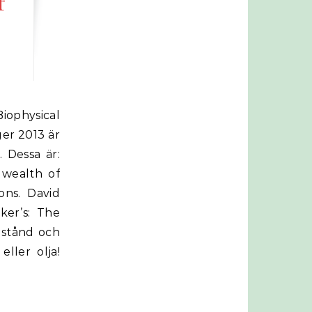
f
ger 2013 är
 Dessa är:
 wealth of
ons. David
ker’s: The
älstånd och
ller olja!