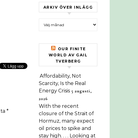
ARKIV ÖVER INLÄGG
Arkiv över inlägg
OUR FINITE
WORLD AV GAIL
TVERBERG
Affordability, Not
Scarcity, Is the Real
Energy Crisis
5 augusti,
2026
With the recent
kta
*
closure of the Strait of
Hormuz, many expect
oil prices to spike and
stay high. . . . Looking at