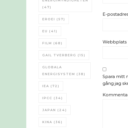
ENERGIMYNDIGHETEN
(47)
E-postadre
EROEI
(57)
EU
(41)
Webbplats
FILM
(68)
GAIL TVERBERG
(15)
GLOBALA
ENERGISYSTEM
(38)
Spara mitt 
gång jag sk
IEA
(72)
Kommenta
IPCC
(34)
JAPAN
(24)
KINA
(36)