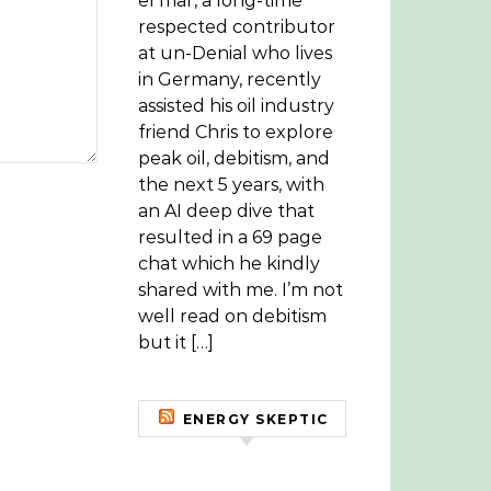
el mar, a long-time
respected contributor
at un-Denial who lives
in Germany, recently
assisted his oil industry
friend Chris to explore
peak oil, debitism, and
the next 5 years, with
an AI deep dive that
resulted in a 69 page
chat which he kindly
shared with me. I’m not
well read on debitism
but it […]
ENERGY SKEPTIC