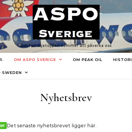
Om hur oljetoppen kommer att påverka oss
R.
OM ASPO SVERIGE
OM PEAK OIL
HISTOR
O SWEDEN
Nyhetsbrev
Det senaste nyhetsbrevet ligger här.