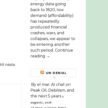
energy data going
back to 1820, low
demand (affordability)
has repeatedly
produced financial
crashes, wars, and
collapses, we appear to
be entering another
such period. Continue
reading →
ll nästa
UN-DENIAL
By el mar: AI chat on
Peak Oil, Debitism, and
the next 5 years
2
augusti, 2026