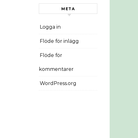
META
Logga in
Flöde för inlägg
Flöde för
kommentarer
WordPress.org