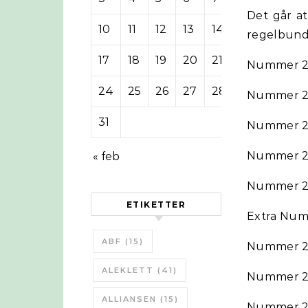
Det går at
10
11
12
13
14
15
16
regelbunde
17
18
19
20
21
22
23
Nummer 2
24
25
26
27
28
29
30
Nummer 2
31
Nummer 2
Nummer 
« feb
Nummer 
ETIKETTER
Extra Nu
ABF
(15)
Nummer 
ALEKLETT
(41)
Nummer 
ALLIANSEN
(15)
Nummer 