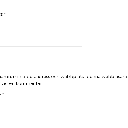
ss
*
namn, min e-postadress och webbplats i denna webbläsare ti
river en kommentar.
r
*