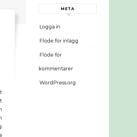
META
Logga in
Flöde för inlägg
Flöde för
kommentarer
WordPress.org
t
m
n
g
a