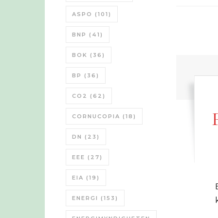
ASPO
(101)
BNP
(41)
BOK
(36)
BP
(36)
CO2
(62)
CORNUCOPIA
(18)
DN
(23)
EEE
(27)
EIA
(19)
En fransk kortfilm på 22 min
ENERGI
(153)