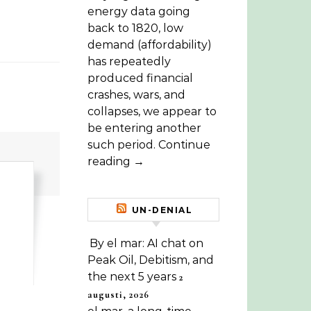
energy data going
back to 1820, low
demand (affordability)
has repeatedly
produced financial
crashes, wars, and
collapses, we appear to
be entering another
such period. Continue
reading →
UN-DENIAL
By el mar: AI chat on
Peak Oil, Debitism, and
the next 5 years
2
augusti, 2026