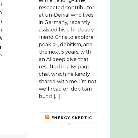
el mar, a long-time
respected contributor
h
at un-Denial who lives
h
in Germany, recently
n
assisted his oil industry
friend Chris to explore
å
peak oil, debitism, and
r
the next 5 years, with
e
an AI deep dive that
resulted in a 69 page
chat which he kindly
shared with me. I’m not
well read on debitism
but it […]
ENERGY SKEPTIC