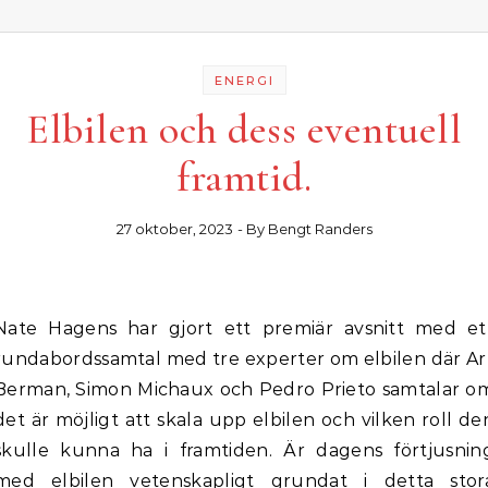
ENERGI
Elbilen och dess eventuell
framtid.
27 oktober, 2023
- By
Bengt Randers
ett premiär avsnitt med ett
rundabordssamtal med tre experter om elbilen där Ar
Berman, Simon Michaux och Pedro Prieto samtalar o
det är möjligt att skala upp elbilen och vilken roll de
skulle kunna ha i framtiden. Är dagens förtjusnin
med elbilen vetenskapligt grundat i detta stor