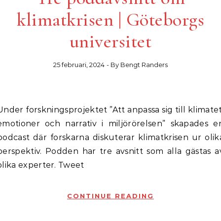
klimatkrisen | Göteborgs
universitet
25 februari, 2024
- By
Bengt Randers
 ”Att anpassa sig till klimatet:
emotioner och narrativ i miljörörelsen” skapades e
podcast där forskarna diskuterar klimatkrisen ur olik
perspektiv. Podden har tre avsnitt som alla gästas a
olika experter. Tweet
CONTINUE READING