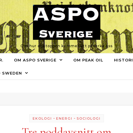
Om hur oljetoppen kommer att påverka oss
R.
OM ASPO SVERIGE
OM PEAK OIL
HISTOR
O SWEDEN
-
-
EKOLOGI
ENERGI
SOCIOLOGI
Tre poddavsnitt om