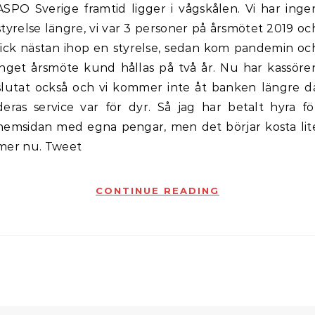
i vågskålen. Vi har ingen
styrelse längre, vi var 3 personer på årsmötet 2019 oc
fick nästan ihop en styrelse, sedan kom pandemin oc
inget årsmöte kund hållas på två år. Nu har kassöre
slutat också och vi kommer inte åt banken längre d
deras service var för dyr. Så jag har betalt hyra fö
hemsidan med egna pengar, men det börjar kosta lit
mer nu. Tweet
CONTINUE READING