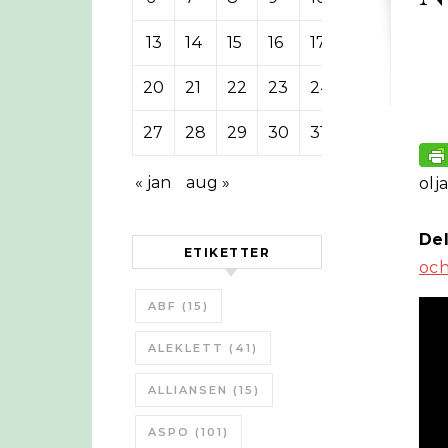
13
14
15
16
17
18
19
20
21
22
23
24
25
26
27
28
29
30
31
« jan
aug »
olja
Del
ETIKETTER
och
ABF
(15)
ALEKLETT
(41)
ALLIANSEN
(15)
ASPO
(101)