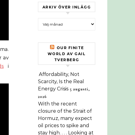
ARKIV ÖVER INLÄGG
Arkiv över inlägg
OUR FINITE
mma.
WORLD AV GAIL
r av
TVERBERG
ds
i
Affordability, Not
Scarcity, Is the Real
Energy Crisis
5 augusti,
2026
With the recent
closure of the Strait of
Hormuz, many expect
oil prices to spike and
stay high. . . . Looking at