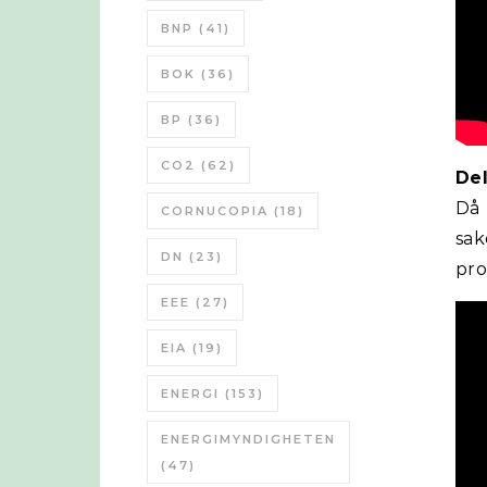
BNP
(41)
BOK
(36)
BP
(36)
CO2
(62)
Del
Då 
CORNUCOPIA
(18)
sa
DN
(23)
pr
EEE
(27)
EIA
(19)
ENERGI
(153)
ENERGIMYNDIGHETEN
(47)