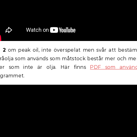
 2
om peak oil, inte överspelat men svår att bestä
råolja som används som måtstock består mer och me
ker som inte är olja. Här finns
PDF som använ
ogrammet.