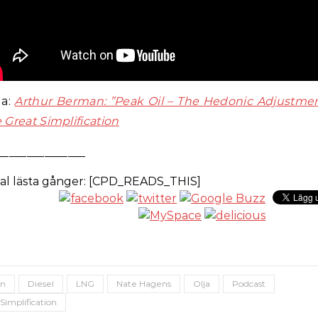
la:
Arthur Berman: ”Peak Oil – The Hedonic Adjustmen
 Great Simplification
_______________
al lästa gånger: [CPD_READS_THIS]
an
Diesel
LNG
Nate Hagens
Olja
Podcast
Simplification