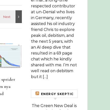
el mar, a long-time
respected contributor
at un-Denial who lives
in Germany, recently
assisted his oil industry
friend Chris to explore
peak oil, debitism, and
the next 5 years, with
an AI deep dive that
resulted in a 69 page
chat which he kindly
shared with me. I’m not
well read on debitism
but it […]
 sprider
m nya
nd
ENERGY SKEPTIC
The Green New Deal is