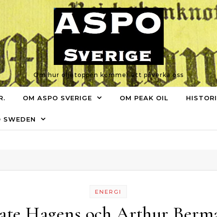
Om hur oljetoppen kommer att påverka oss
R.
OM ASPO SVERIGE
OM PEAK OIL
HISTOR
O SWEDEN
ENERGI
ate Hagens och Arthur Berm