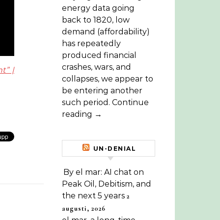
energy data going
back to 1820, low
demand (affordability)
has repeatedly
produced financial
crashes, wars, and
t” |
collapses, we appear to
be entering another
such period. Continue
reading →
UN-DENIAL
By el mar: AI chat on
Peak Oil, Debitism, and
the next 5 years
2
augusti, 2026