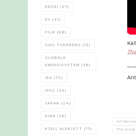
EROEI
(57)
EU
(41)
FILM
(68)
Käl
GAIL TVERBERG
(15)
The
GLOBALA
___
ENERGISYSTEM
(38)
Ant
IEA
(72)
IPCC
(34)
JAPAN
(24)
KINA
(36)
Art Berm
KJELL ALEKLETT
(17)
The Great 