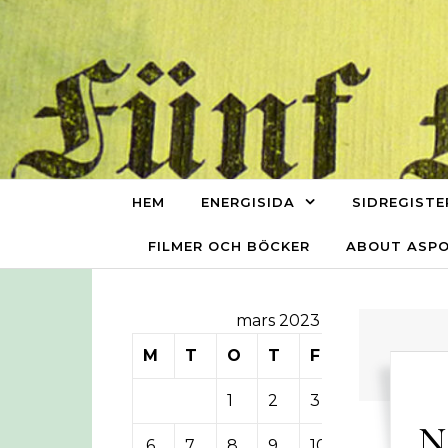
Skip to content
HEM
ENERGISIDA
SIDREGISTE
FILMER OCH BÖCKER
ABOUT ASP
mars 2023
M
T
O
T
F
L
S
1
2
3
4
5
N
6
7
8
9
10
11
12