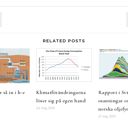
RELATED POSTS
 så in i h-e
Klimatförändringarna
Rapport i Svt
löser sig på egen hand
osanningar o
norska oljefy
24 maj, 2013
21 maj, 2013