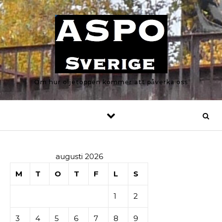
Skip to content
Om hur oljetoppen kommer att påverka oss
augusti 2026
M
T
O
T
F
L
S
1
2
3
4
5
6
7
8
9