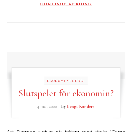
CONTINUE READING
-
EKONOMI
ENERGI
Slutspelet för ekonomin?
4 maj, 2020
- By
Bengt Randers
Art Berman skriver ett inlägg med titeln ”Game