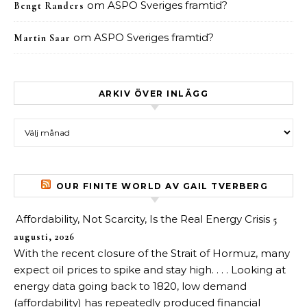
om
ASPO Sveriges framtid?
Bengt Randers
om
ASPO Sveriges framtid?
Martin Saar
ARKIV ÖVER INLÄGG
Arkiv över inlägg
OUR FINITE WORLD AV GAIL TVERBERG
Affordability, Not Scarcity, Is the Real Energy Crisis
5
augusti, 2026
With the recent closure of the Strait of Hormuz, many
expect oil prices to spike and stay high. . . . Looking at
energy data going back to 1820, low demand
(affordability) has repeatedly produced financial