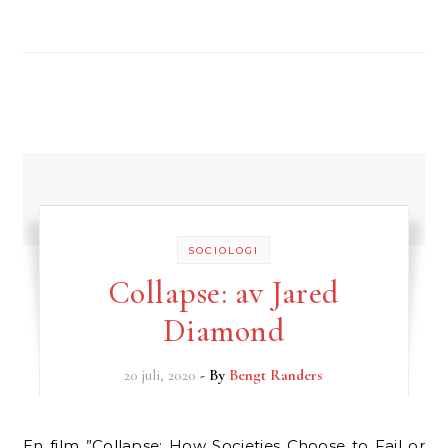
SOCIOLOGI
Collapse: av Jared
Diamond
20 juli, 2020
- By
Bengt Randers
En film ”Collapse: How Societies Choose to Fail or