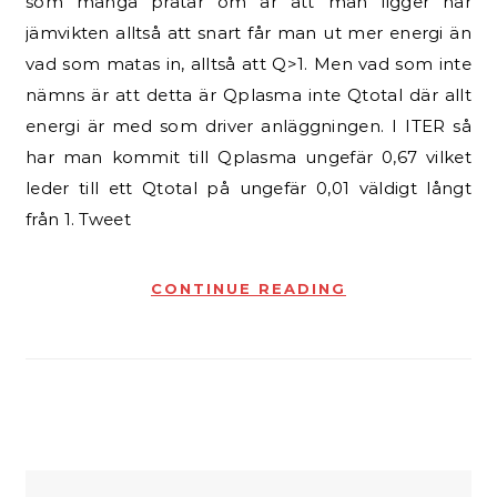
som många pratar om är att man ligger när
jämvikten alltså att snart får man ut mer energi än
vad som matas in, alltså att Q>1. Men vad som inte
nämns är att detta är Qplasma inte Qtotal där allt
energi är med som driver anläggningen. I ITER så
har man kommit till Qplasma ungefär 0,67 vilket
leder till ett Qtotal på ungefär 0,01 väldigt långt
från 1. Tweet
CONTINUE READING