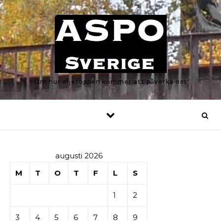
Skip to content
Om hur oljetoppen kommer att påverka oss
augusti 2026
M
T
O
T
F
L
S
1
2
3
4
5
6
7
8
9