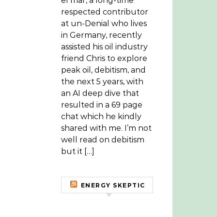
el mar, a long-time
respected contributor
at un-Denial who lives
in Germany, recently
assisted his oil industry
friend Chris to explore
peak oil, debitism, and
the next 5 years, with
an AI deep dive that
resulted in a 69 page
chat which he kindly
shared with me. I’m not
well read on debitism
but it […]
ENERGY SKEPTIC