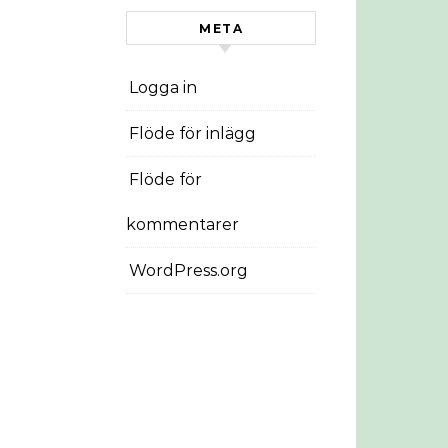
META
Logga in
Flöde för inlägg
Flöde för
kommentarer
WordPress.org