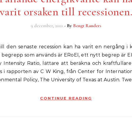
varit orsaken till recessionen
9 december, 2010
- By
Bengt Randers
t begrepp som används är ERoEI, ett nytt begrep är EI
 Intensity Ratio, lättare att beräkna och kraftfullar
s i rapporten av C W King, från Center for Internati
nmental Policy, The University of Texas at Austin. Tw
CONTINUE READING