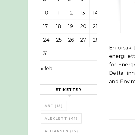
10
11
12
13
14
15
16
17
18
19
20
21
22
23
24
25
26
27
28
29
30
En orsak till den senaste recession kan ha varit en nergång i kvaliten på
31
energi, et
för Energy
« feb
Detta finn
and Enviro
ETIKETTER
ABF
(15)
ALEKLETT
(41)
ALLIANSEN
(15)