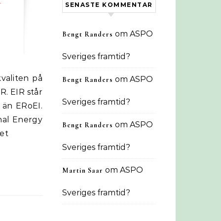
SENASTE KOMMENTAR
.
om
ASPO
Bengt Randers
Sveriges framtid?
om
ASPO
Bengt Randers
R. EIR står
Sveriges framtid?
e än ERoEI.
onal Energy
om
ASPO
Bengt Randers
eet
Sveriges framtid?
om
ASPO
Martin Saar
Sveriges framtid?