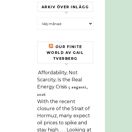
ARKIV ÖVER INLÄGG
Arkiv över inlägg
OUR FINITE
WORLD AV GAIL
TVERBERG
Affordability, Not
Scarcity, Is the Real
Energy Crisis
5 augusti,
2026
With the recent
closure of the Strait of
Hormuz, many expect
oil prices to spike and
stay high. . . . Looking at