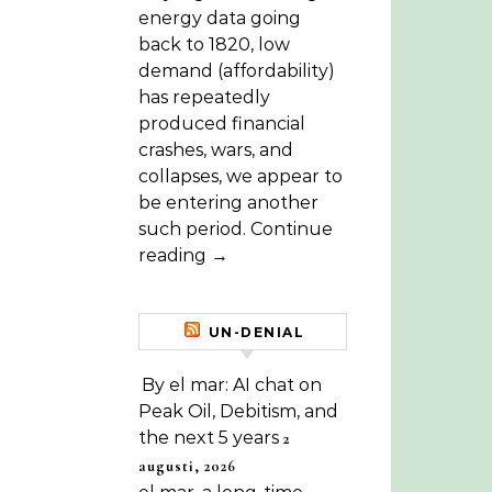
energy data going
back to 1820, low
demand (affordability)
has repeatedly
produced financial
crashes, wars, and
collapses, we appear to
be entering another
such period. Continue
reading →
UN-DENIAL
By el mar: AI chat on
Peak Oil, Debitism, and
the next 5 years
2
augusti, 2026