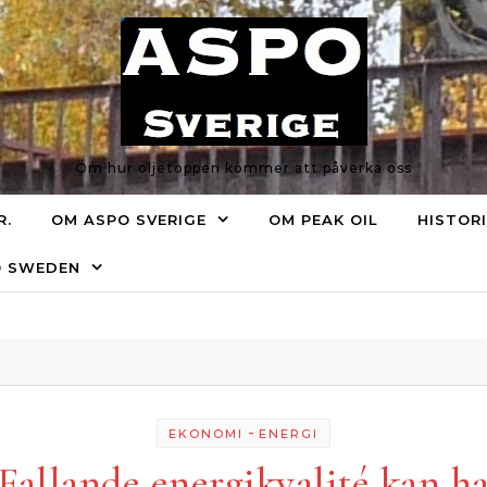
Om hur oljetoppen kommer att påverka oss
R.
OM ASPO SVERIGE
OM PEAK OIL
HISTOR
O SWEDEN
-
EKONOMI
ENERGI
Fallande energikvalité kan h