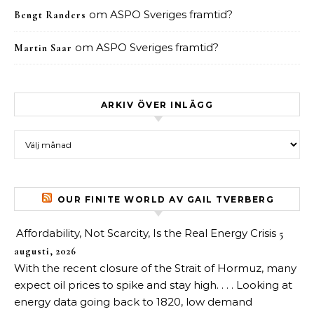
om
ASPO Sveriges framtid?
Bengt Randers
om
ASPO Sveriges framtid?
Martin Saar
ARKIV ÖVER INLÄGG
Arkiv över inlägg
OUR FINITE WORLD AV GAIL TVERBERG
Affordability, Not Scarcity, Is the Real Energy Crisis
5
augusti, 2026
With the recent closure of the Strait of Hormuz, many
expect oil prices to spike and stay high. . . . Looking at
energy data going back to 1820, low demand