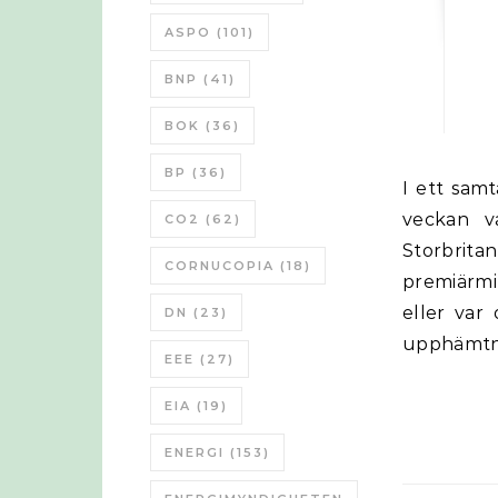
ASPO
(101)
BNP
(41)
BOK
(36)
BP
(36)
I ett samtal i Studio Ett med anledning av Margret Thatchers död förra
veckan v
CO2
(62)
Storbrit
CORNUCOPIA
(18)
premiärmi
eller var
DN
(23)
upphämtni
EEE
(27)
EIA
(19)
ENERGI
(153)