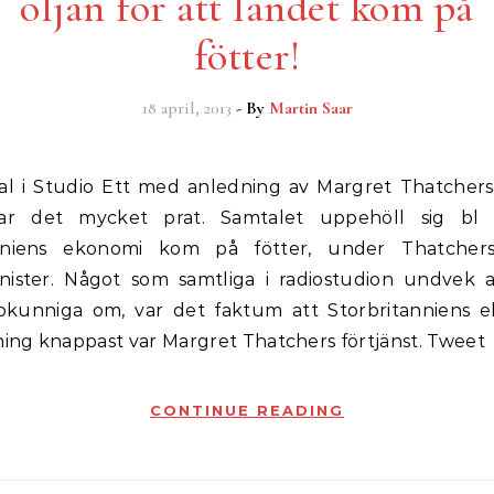
oljan för att landet kom på
fötter!
18 april, 2013
- By
Martin Saar
ar det mycket prat. Samtalet uppehöll sig bl 
anniens ekonomi kom på fötter, under Thatcher
nister. Något som samtliga i radiostudion undvek 
 okunniga om, var det faktum att Storbritanniens 
ng knappast var Margret Thatchers förtjänst. Tweet
CONTINUE READING