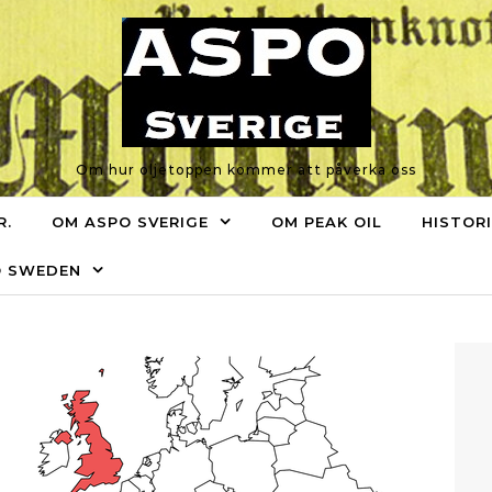
Om hur oljetoppen kommer att påverka oss
R.
OM ASPO SVERIGE
OM PEAK OIL
HISTOR
O SWEDEN