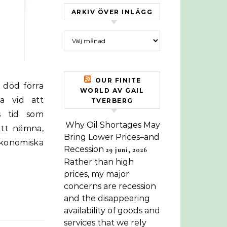
ARKIV ÖVER INLÄGG
Arkiv över inlägg
OUR FINITE
WORLD AV GAIL
a vid att
TVERBERG
s tid som
Why Oil Shortages May
att nämna,
Bring Lower Prices–and
ekonomiska
Recession
29 juni, 2026
Rather than high
prices, my major
concerns are recession
and the disappearing
availability of goods and
services that we rely