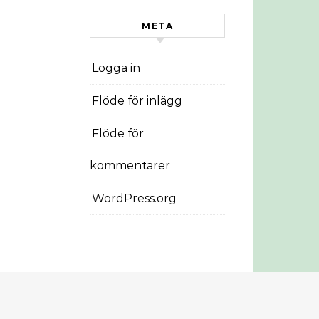
META
Logga in
Flöde för inlägg
Flöde för
kommentarer
WordPress.org