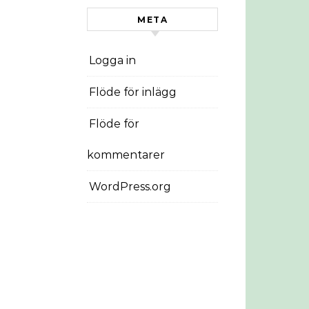
META
Logga in
Flöde för inlägg
Flöde för
kommentarer
WordPress.org