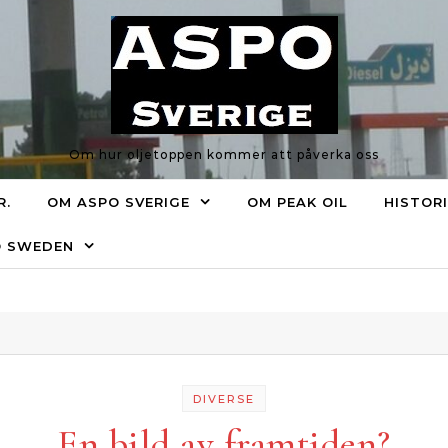
Om hur oljetoppen kommer att påverka oss
R.
OM ASPO SVERIGE
OM PEAK OIL
HISTOR
O SWEDEN
DIVERSE
En bild av framtiden?