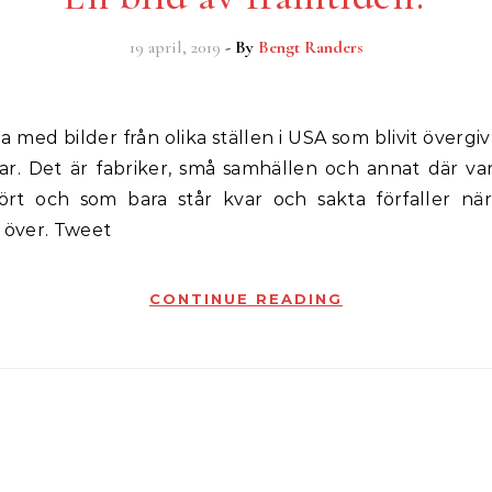
19 april, 2019
- By
Bengt Randers
ar. Det är fabriker, små samhällen och annat där v
rt och som bara står kvar och sakta förfaller nä
r över. Tweet
CONTINUE READING