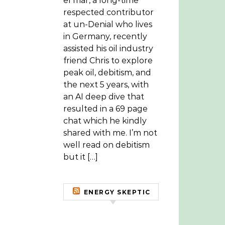
el mar, a long-time
respected contributor
at un-Denial who lives
in Germany, recently
assisted his oil industry
friend Chris to explore
peak oil, debitism, and
the next 5 years, with
an AI deep dive that
resulted in a 69 page
chat which he kindly
shared with me. I’m not
well read on debitism
but it […]
ENERGY SKEPTIC