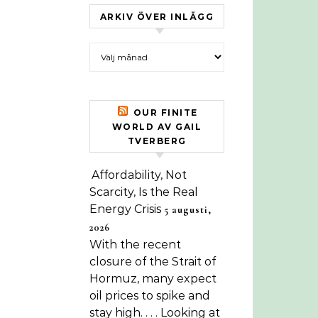
ARKIV ÖVER INLÄGG
Arkiv över inlägg
OUR FINITE
WORLD AV GAIL
TVERBERG
Affordability, Not
Scarcity, Is the Real
Energy Crisis
5 augusti,
2026
With the recent
closure of the Strait of
Hormuz, many expect
oil prices to spike and
stay high. . . . Looking at