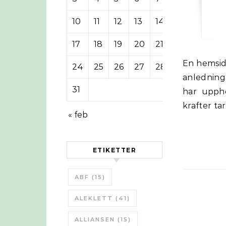
10
11
12
13
14
15
16
17
18
19
20
21
22
23
En hemsida med bilder från olika ställen i USA som blivit övergivna av olika
24
25
26
27
28
29
30
anledning
31
har upphö
krafter ta
« feb
ETIKETTER
ABF
(15)
ALEKLETT
(41)
ALLIANSEN
(15)