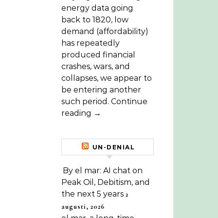
energy data going
back to 1820, low
demand (affordability)
has repeatedly
produced financial
crashes, wars, and
collapses, we appear to
be entering another
such period. Continue
reading →
UN-DENIAL
By el mar: AI chat on
Peak Oil, Debitism, and
the next 5 years
2
augusti, 2026