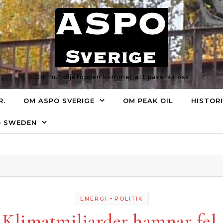
Om hur oljetoppen kommer att påverka oss
R.
OM ASPO SVERIGE
OM PEAK OIL
HISTOR
O SWEDEN
-
ENERGI
POLITIK
Klimatmiljarder hamnar fel.