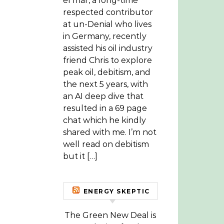
el mar, a long-time
respected contributor
at un-Denial who lives
in Germany, recently
assisted his oil industry
friend Chris to explore
peak oil, debitism, and
the next 5 years, with
an AI deep dive that
resulted in a 69 page
chat which he kindly
shared with me. I’m not
well read on debitism
but it […]
ENERGY SKEPTIC
The Green New Deal is