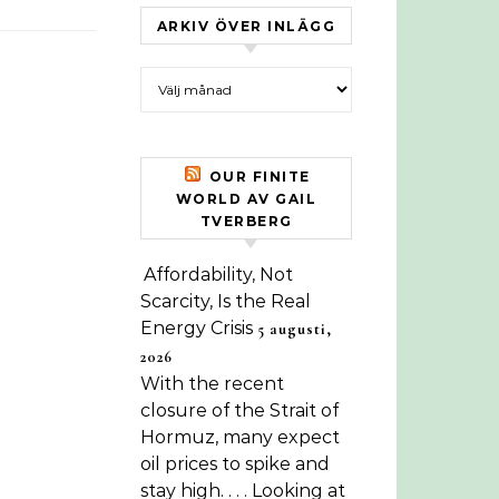
ARKIV ÖVER INLÄGG
Arkiv över inlägg
OUR FINITE
WORLD AV GAIL
TVERBERG
Affordability, Not
Scarcity, Is the Real
Energy Crisis
5 augusti,
2026
With the recent
closure of the Strait of
Hormuz, many expect
oil prices to spike and
stay high. . . . Looking at