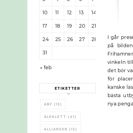
10
11
12
13
14
15
16
17
18
19
20
21
22
23
I går presenterade Regeringen nya pengar till solcells installationer, men
24
25
26
27
28
29
30
på bilden
31
Frihamnen
vinkeln ti
« feb
det bör va
för plac
kanske läs
ETIKETTER
bästa utb
nya pengar
ABF
(15)
ALEKLETT
(41)
ALLIANSEN
(15)