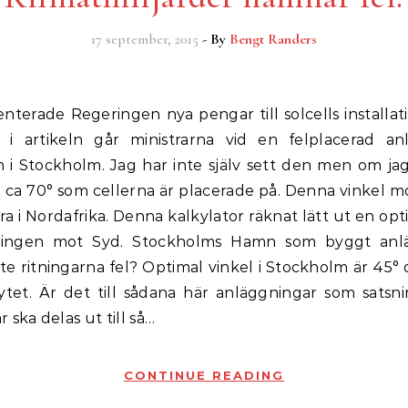
17 september, 2015
- By
Bengt Randers
 i artikeln går ministrarna vid en felplacerad an
 i Stockholm. Jag har inte själv sett den men om j
ll ca 70° som cellerna är placerade på. Denna vinkel m
ra i Nordafrika. Denna kalkylator räknat lätt ut en opt
eringen mot Syd. Stockholms Hamn som byggt anl
te ritningarna fel? Optimal vinkel i Stockholm är 45°
ytet. Är det till sådana här anläggningar som sats
 ska delas ut till så…
CONTINUE READING