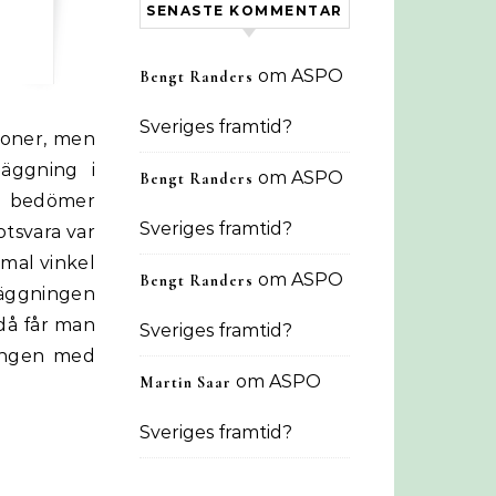
SENASTE KOMMENTAR
om
ASPO
Bengt Randers
Sveriges framtid?
läggning i
om
ASPO
Bengt Randers
ag bedömer
Sveriges framtid?
otsvara var
imal vinkel
om
ASPO
Bengt Randers
äggningen
 då får man
Sveriges framtid?
ningen med
om
ASPO
Martin Saar
Sveriges framtid?