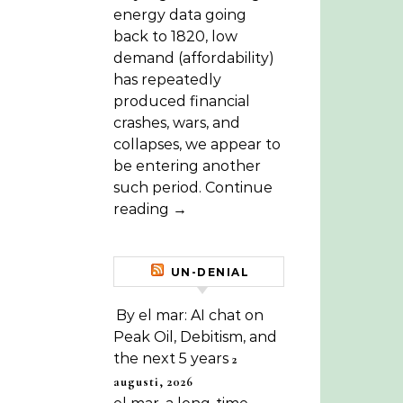
energy data going
back to 1820, low
demand (affordability)
has repeatedly
produced financial
crashes, wars, and
collapses, we appear to
be entering another
such period. Continue
reading →
UN-DENIAL
By el mar: AI chat on
Peak Oil, Debitism, and
the next 5 years
2
augusti, 2026