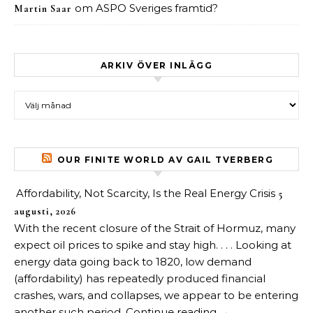
om
ASPO Sveriges framtid?
Martin Saar
ARKIV ÖVER INLÄGG
Arkiv över inlägg
OUR FINITE WORLD AV GAIL TVERBERG
Affordability, Not Scarcity, Is the Real Energy Crisis
5
augusti, 2026
With the recent closure of the Strait of Hormuz, many
expect oil prices to spike and stay high. . . . Looking at
energy data going back to 1820, low demand
(affordability) has repeatedly produced financial
crashes, wars, and collapses, we appear to be entering
another such period. Continue reading →