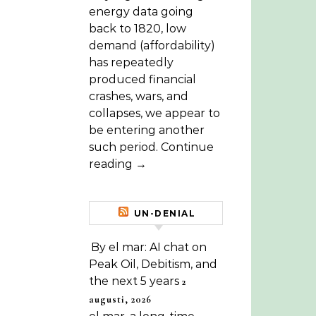
energy data going
back to 1820, low
demand (affordability)
has repeatedly
produced financial
crashes, wars, and
collapses, we appear to
be entering another
such period. Continue
reading →
UN-DENIAL
By el mar: AI chat on
Peak Oil, Debitism, and
the next 5 years
2
augusti, 2026