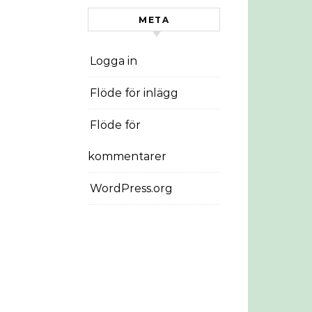
META
Logga in
Flöde för inlägg
Flöde för
kommentarer
WordPress.org