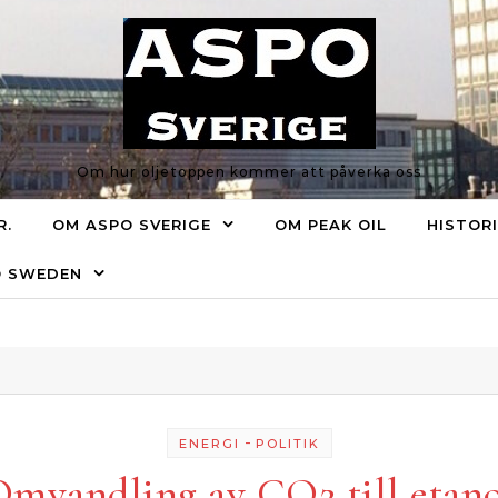
Om hur oljetoppen kommer att påverka oss
R.
OM ASPO SVERIGE
OM PEAK OIL
HISTOR
O SWEDEN
-
ENERGI
POLITIK
mvandling av CO2 till etan