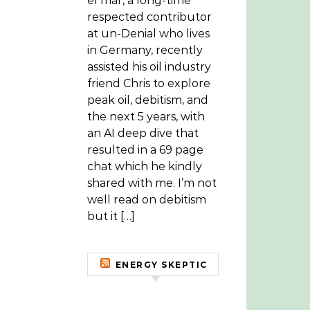
el mar, a long-time
respected contributor
at un-Denial who lives
in Germany, recently
assisted his oil industry
friend Chris to explore
peak oil, debitism, and
the next 5 years, with
an AI deep dive that
resulted in a 69 page
chat which he kindly
shared with me. I’m not
well read on debitism
but it […]
ENERGY SKEPTIC