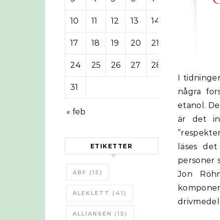
10
11
12
13
14
15
16
17
18
19
20
21
22
23
24
25
26
27
28
29
30
I tidningen Aktuell Hållbarhet skriver Jon Röhne den 21 oktober 2016 att
31
några for
etanol. De
« feb
är det in
”respekte
läses det
ETIKETTER
personer s
ABF
(15)
Jon Röhn
komponent
ALEKLETT
(41)
drivmede
ALLIANSEN
(15)