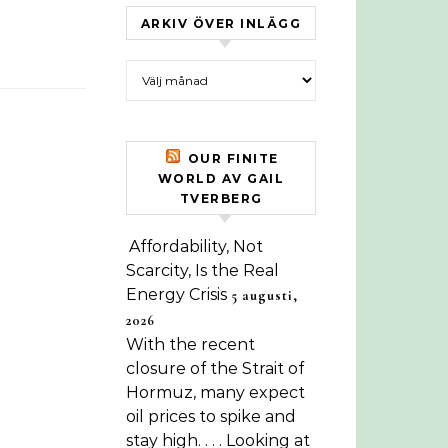
ARKIV ÖVER INLÄGG
Arkiv över inlägg
OUR FINITE
WORLD AV GAIL
TVERBERG
Affordability, Not
Scarcity, Is the Real
Energy Crisis
5 augusti,
2026
With the recent
closure of the Strait of
Hormuz, many expect
oil prices to spike and
stay high. . . . Looking at