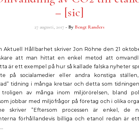
– [sic]
27 augusti, 2017
- By
Bengt Randers
skare att man hittat en enkel metod att omvandl
tta är ett exempel på hur så kallade falska nyheter sp
te på socialamedier eller andra konstiga ställe
rad” tidning i många kretsar och detta som tidningen 
 troligen av många inom miljörörelsen, bland pol
om jobbar med miljöfrågor på företag och i olika orga
e skriver ”Eftersom processen är enkel, de n
erna förhållandevis billiga och etanol redan är ett 
l…