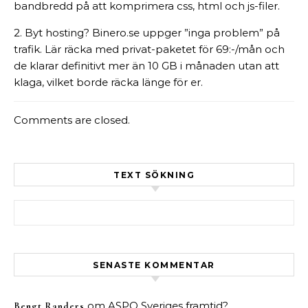
bandbredd på att komprimera css, html och js-filer.
2. Byt hosting? Binero.se uppger ”inga problem” på
trafik. Lär räcka med privat-paketet för 69:-/mån och
de klarar definitivt mer än 10 GB i månaden utan att
klaga, vilket borde räcka länge för er.
Comments are closed.
TEXT SÖKNING
Sök efter:
SENASTE KOMMENTAR
om
ASPO Sveriges framtid?
Bengt Randers