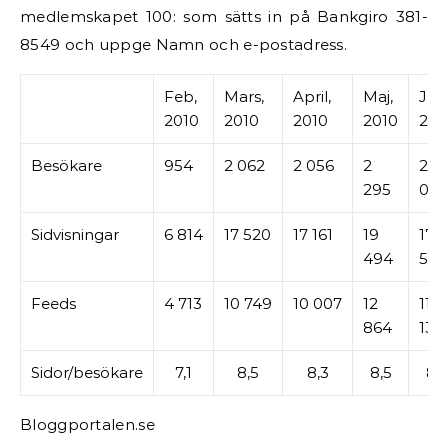
medlemskapet 100: som sätts in på Bankgiro 381-
8549 och uppge Namn och e-postadress.
Feb,
Mars,
April,
Maj,
Juni
2010
2010
2010
2010
201
Besökare
954
2 062
2 056
2
2
295
032
Sidvisningar
6 814
17 520
17 161
19
17
494
571
Feeds
4 713
10 749
10 007
12
11
864
136
Sidor/besökare
7,1
8,5
8,3
8,5
8,6
Bloggportalen.se