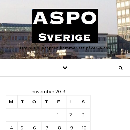
Skip to content
Om hur oljetoppen kommer att påverka oss
november 2013
M
T
O
T
F
L
S
1
2
3
4
5
6
7
8
9
10