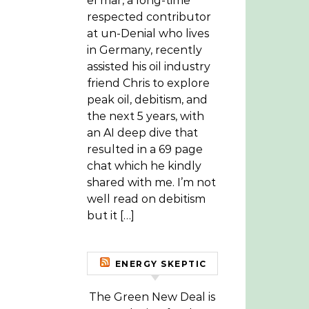
el mar, a long-time
respected contributor
at un-Denial who lives
in Germany, recently
assisted his oil industry
friend Chris to explore
peak oil, debitism, and
the next 5 years, with
an AI deep dive that
resulted in a 69 page
chat which he kindly
shared with me. I’m not
well read on debitism
but it […]
ENERGY SKEPTIC
The Green New Deal is