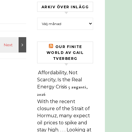
ARKIV ÖVER INLÄGG
Arkiv över inlägg
OUR FINITE
WORLD AV GAIL
TVERBERG
Affordability, Not
Scarcity, Is the Real
Energy Crisis
5 augusti,
2026
With the recent
closure of the Strait of
Hormuz, many expect
oil prices to spike and
stay high. . . . Looking at