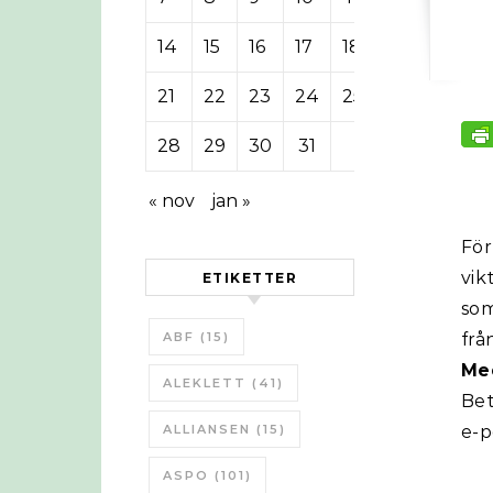
14
15
16
17
18
19
20
21
22
23
24
25
26
27
28
29
30
31
« nov
jan »
För
vik
ETIKETTER
som
ABF
(15)
frå
Med
ALEKLETT
(41)
Bet
ALLIANSEN
(15)
e-p
ASPO
(101)