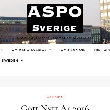
Om hur oljetoppen kommer att påverka oss
R.
OM ASPO SVERIGE
OM PEAK OIL
HISTOR
O SWEDEN
HEMSIDA
Gott Nytt År 2016