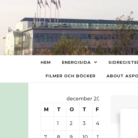
Skip to content
HEM
ENERGISIDA
SIDREGISTE
FILMER OCH BÖCKER
ABOUT ASP
december 2015
M
T
O
T
F
L
S
1
2
3
4
5
6
7
8
9
10
11
12
13