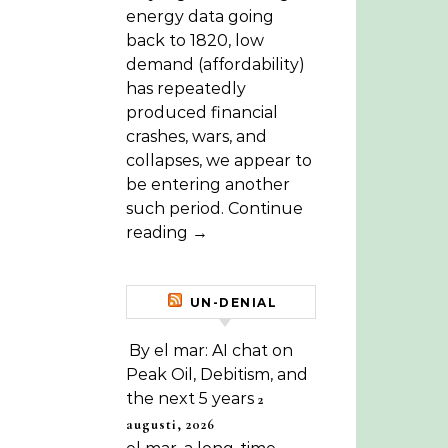
energy data going
back to 1820, low
demand (affordability)
has repeatedly
produced financial
crashes, wars, and
collapses, we appear to
be entering another
such period. Continue
reading →
UN-DENIAL
By el mar: AI chat on
Peak Oil, Debitism, and
the next 5 years
2
augusti, 2026