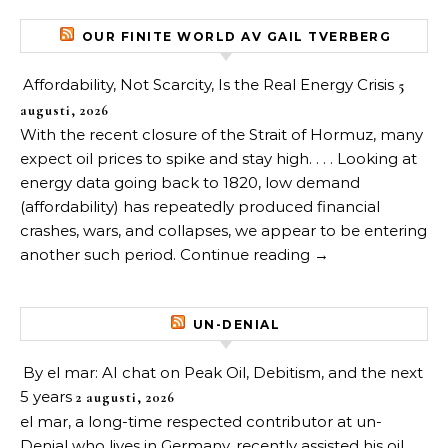
OUR FINITE WORLD AV GAIL TVERBERG
Affordability, Not Scarcity, Is the Real Energy Crisis
5
augusti, 2026
With the recent closure of the Strait of Hormuz, many
expect oil prices to spike and stay high. . . . Looking at
energy data going back to 1820, low demand
(affordability) has repeatedly produced financial
crashes, wars, and collapses, we appear to be entering
another such period. Continue reading →
UN-DENIAL
By el mar: AI chat on Peak Oil, Debitism, and the next
5 years
2 augusti, 2026
el mar, a long-time respected contributor at un-
Denial who lives in Germany, recently assisted his oil