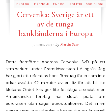
-
-
-
-
EKOLOGI
EKONOMI
ENERGI
POLITIK
SOCIOLOGI
Cervenka: Sverige är ett
av de tunga
bankländerna i Europa
30 mars, 2013
- By
Martin Saar
Detta framförde Andreas Cervenka SvD på ett
seminarium under Framtidsveckan i Alingsås. Jag
har gjort ett referat av hans föredrag för er som inte
orkar avsätta 42 minuter av ert liv för att bli lite
klokare: Ordet kris ger lite felaktiga associationer.
Amerikanska företag har slutat prata om
eurokrisen utan säger eurosituationen. Det är en
massa kriser som staplas på varandra, en finansiell