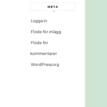
META
Logga in
Flöde för inlägg
Flöde för
kommentarer
WordPress.org