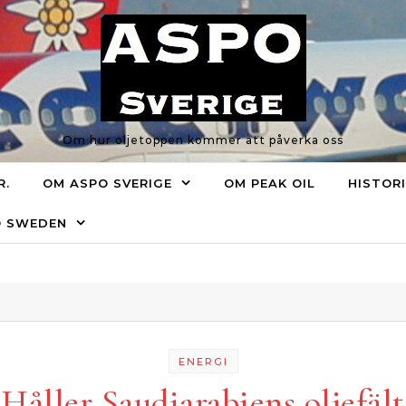
Om hur oljetoppen kommer att påverka oss
R.
OM ASPO SVERIGE
OM PEAK OIL
HISTOR
O SWEDEN
ENERGI
Håller Saudiarabiens oljefält