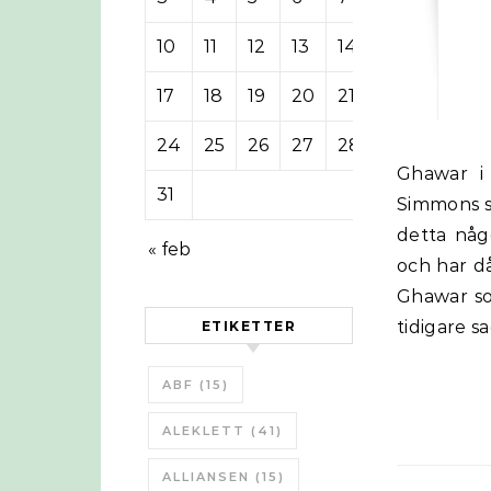
10
11
12
13
14
15
16
17
18
19
20
21
22
23
24
25
26
27
28
29
30
Ghawar i Saudiarabien är värdens största oljefält, och som Matthew
31
Simmons sa
detta någ
« feb
och har d
Ghawar so
tidigare s
ETIKETTER
ABF
(15)
ALEKLETT
(41)
ALLIANSEN
(15)