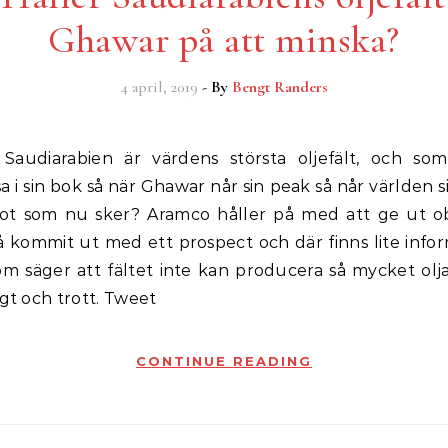
Ghawar på att minska?
4 april, 2019
- By
Bengt Randers
 i sin bok så när Ghawar når sin peak så når världen s
ot som nu sker? Aramco håller på med att ge ut ob
å kommit ut med ett prospect och där finns lite info
m säger att fältet inte kan producera så mycket ol
agt och trott. Tweet
CONTINUE READING