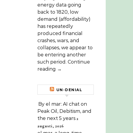
energy data going
back to 1820, low
demand (affordability)
has repeatedly
produced financial
crashes, wars, and
collapses, we appear to
be entering another
such period. Continue
reading →
UN-DENIAL
By el mar: AI chat on
Peak Oil, Debitism, and
the next 5 years
2
augusti, 2026