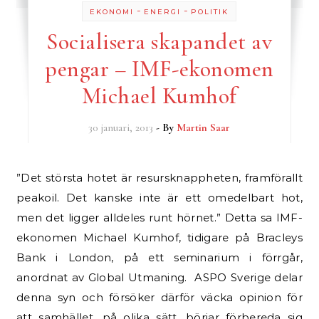
-
-
EKONOMI
ENERGI
POLITIK
Socialisera skapandet av
pengar – IMF-ekonomen
Michael Kumhof
30 januari, 2013
- By
Martin Saar
”Det största hotet är resursknappheten, framförallt
peakoil. Det kanske inte är ett omedelbart hot,
men det ligger alldeles runt hörnet.” Detta sa IMF-
ekonomen Michael Kumhof, tidigare på Bracleys
Bank i London, på ett seminarium i förrgår,
anordnat av Global Utmaning. ASPO Sverige delar
denna syn och försöker därför väcka opinion för
att samhället, på olika sätt, börjar förbereda sig