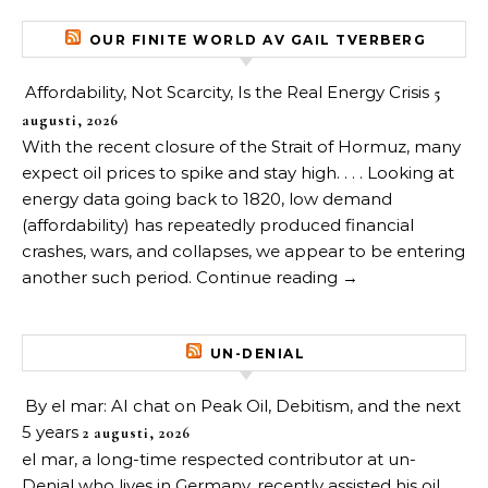
OUR FINITE WORLD AV GAIL TVERBERG
Affordability, Not Scarcity, Is the Real Energy Crisis
5
augusti, 2026
With the recent closure of the Strait of Hormuz, many
expect oil prices to spike and stay high. . . . Looking at
energy data going back to 1820, low demand
(affordability) has repeatedly produced financial
crashes, wars, and collapses, we appear to be entering
another such period. Continue reading →
UN-DENIAL
By el mar: AI chat on Peak Oil, Debitism, and the next
5 years
2 augusti, 2026
el mar, a long-time respected contributor at un-
Denial who lives in Germany, recently assisted his oil