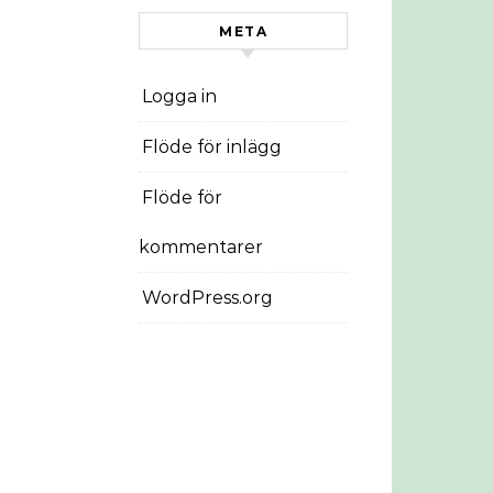
META
Logga in
Flöde för inlägg
Flöde för
kommentarer
WordPress.org