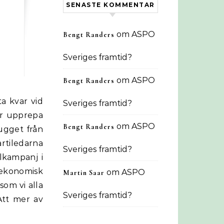
SENASTE KOMMENTAR
om
ASPO
Bengt Randers
Sveriges framtid?
om
ASPO
Bengt Randers
Sveriges framtid?
ler upprepa
om
ASPO
Bengt Randers
tugget från
tiledarna
Sveriges framtid?
lkampanj i
 ekonomisk
om
ASPO
Martin Saar
som vi alla
Sveriges framtid?
 Att mer av