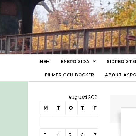
Skip to content
HEM
ENERGISIDA
SIDREGISTE
FILMER OCH BÖCKER
ABOUT ASP
augusti 2026
M
T
O
T
F
L
S
1
2
3
4
5
6
7
8
9