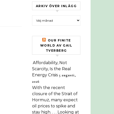
ARKIV ÖVER INLÄGG
Arkiv över inlägg
OUR FINITE
WORLD AV GAIL
TVERBERG
Affordability, Not
Scarcity, Is the Real
Energy Crisis
5 augusti,
2026
With the recent
closure of the Strait of
Hormuz, many expect
oil prices to spike and
stay high. . . . Looking at