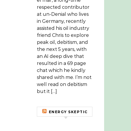
el mar, a long-time
respected contributor
at un-Denial who lives
in Germany, recently
assisted his oil industry
friend Chris to explore
peak oil, debitism, and
the next 5 years, with
an AI deep dive that
resulted in a 69 page
chat which he kindly
shared with me. I’m not
well read on debitism
but it […]
ENERGY SKEPTIC