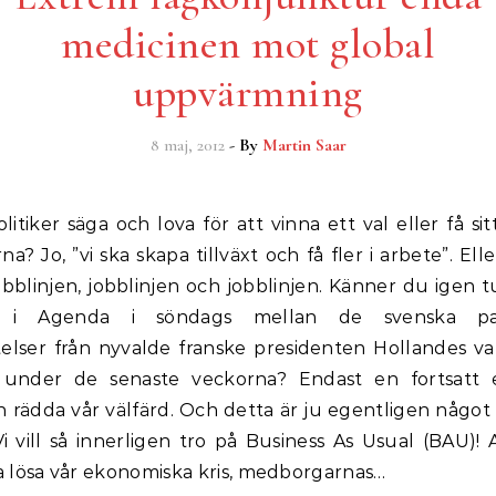
medicinen mot global
uppvärmning
8 maj, 2012
- By
Martin Saar
na? Jo, ”vi ska skapa tillväxt och få fler i arbete”. El
bblinjen, jobblinjen och jobblinjen. Känner du igen 
 i Agenda i söndags mellan de svenska par
telser från nyvalde franske presidenten Hollandes va
 under de senaste veckorna? Endast en fortsatt
an rädda vår välfärd. Och detta är ju egentligen något 
 Vi vill så innerligen tro på Business As Usual (BAU)!
 lösa vår ekonomiska kris, medborgarnas…