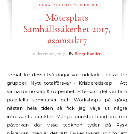
-
-
ENERGI
POLITIK
SOCIOLOGI
Mötesplats
Samhällssäkerhet 2017,
#samsak17
10 december, 2017
- By
Bengt Randers
Temat för dessa två dagar var indelade i dessa tre
grupper: Nytt totalförsvar • Krisberedskap • Att
värna demokrati & öppenhet. Eftersom det var fem
parallella seminarier och Workshops på gång
nästan hela tiden så fick jag välja ut några
intressanta punkter. Många punkter handlade om
påverkan där vissa tecknen tyder på Rysk
påverkan, men är det rätt. Dyker svaret upp för att