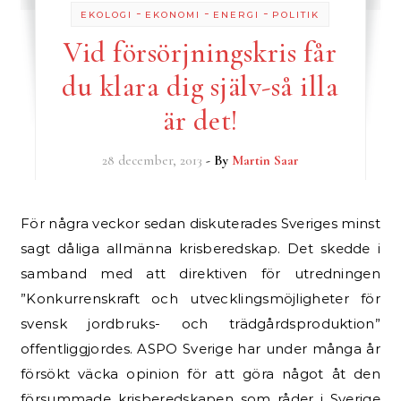
-
-
-
EKOLOGI
EKONOMI
ENERGI
POLITIK
Vid försörjningskris får
du klara dig själv-så illa
är det!
28 december, 2013
- By
Martin Saar
För några veckor sedan diskuterades Sveriges minst
sagt dåliga allmänna krisberedskap. Det skedde i
samband med att direktiven för utredningen
”Konkurrenskraft och utvecklingsmöjligheter för
svensk jordbruks- och trädgårdsproduktion”
offentliggjordes. ASPO Sverige har under många år
försökt väcka opinion för att göra något åt den
försummade krisberedskapen som råder i Sverige