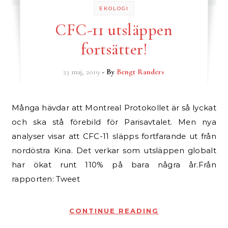
EKOLOGI
CFC-11 utsläppen
fortsätter!
23 maj, 2019
- By
Bengt Randers
Många hävdar att Montreal Protokollet är så lyckat
och ska stå förebild för Parisavtalet. Men nya
analyser visar att CFC-11 släpps fortfarande ut från
nordöstra Kina. Det verkar som utsläppen globalt
har ökat runt 110% på bara några år.Från
rapporten: Tweet
CONTINUE READING