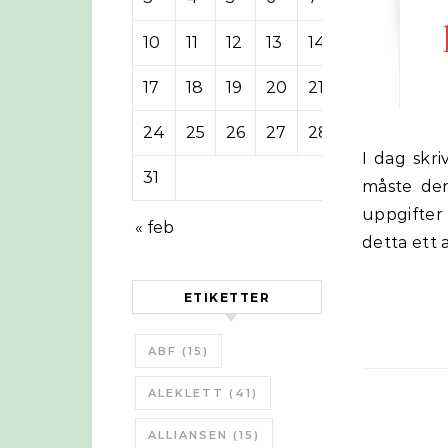
10
11
12
13
14
15
16
17
18
19
20
21
22
23
24
25
26
27
28
29
30
I dag skriver Sven Lindgren från Civilförsvarsförbundet om att en kris så
31
måste den 
uppgifter
« feb
detta ett 
ETIKETTER
ABF
(15)
ALEKLETT
(41)
ALLIANSEN
(15)