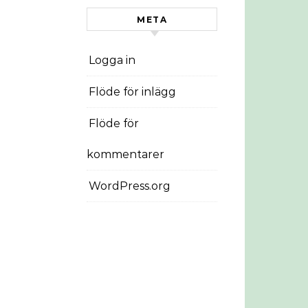
META
Logga in
Flöde för inlägg
Flöde för
kommentarer
WordPress.org