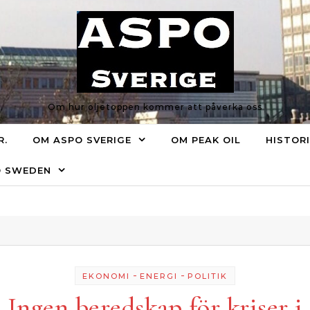
Om hur oljetoppen kommer att påverka oss
R.
OM ASPO SVERIGE
OM PEAK OIL
HISTOR
O SWEDEN
-
-
EKONOMI
ENERGI
POLITIK
Ingen beredskap för kriser i