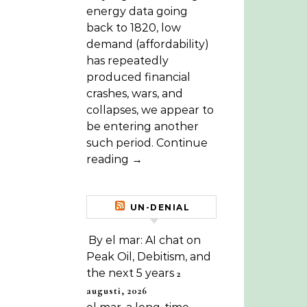
energy data going
back to 1820, low
demand (affordability)
has repeatedly
produced financial
crashes, wars, and
collapses, we appear to
be entering another
such period. Continue
reading →
UN-DENIAL
By el mar: AI chat on
Peak Oil, Debitism, and
the next 5 years
2
augusti, 2026