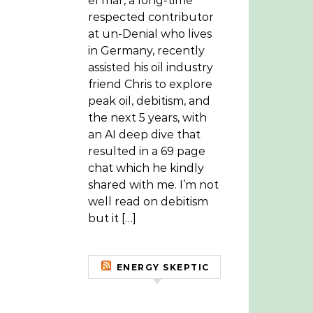
el mar, a long-time
respected contributor
at un-Denial who lives
in Germany, recently
assisted his oil industry
friend Chris to explore
peak oil, debitism, and
the next 5 years, with
an AI deep dive that
resulted in a 69 page
chat which he kindly
shared with me. I’m not
well read on debitism
but it […]
ENERGY SKEPTIC