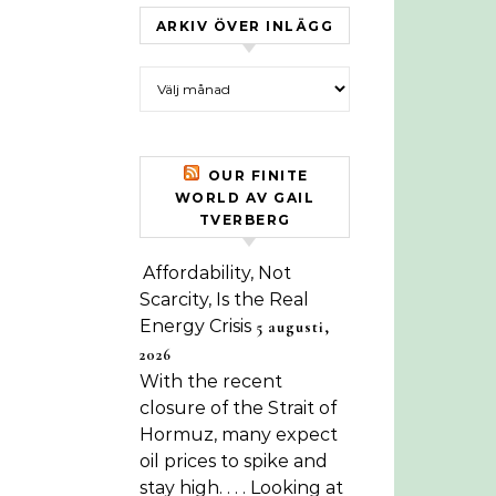
ARKIV ÖVER INLÄGG
Arkiv över inlägg
OUR FINITE
WORLD AV GAIL
TVERBERG
Affordability, Not
Scarcity, Is the Real
Energy Crisis
5 augusti,
2026
With the recent
closure of the Strait of
Hormuz, many expect
oil prices to spike and
stay high. . . . Looking at