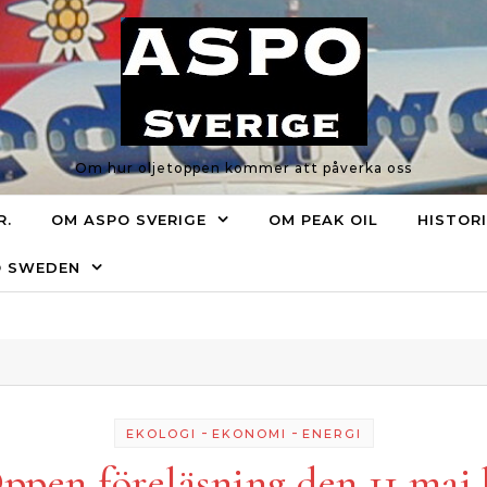
Om hur oljetoppen kommer att påverka oss
R.
OM ASPO SVERIGE
OM PEAK OIL
HISTOR
O SWEDEN
-
-
EKOLOGI
EKONOMI
ENERGI
ppen föreläsning den 11 maj 