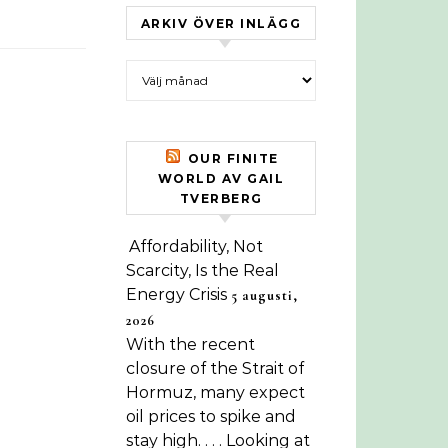
ARKIV ÖVER INLÄGG
Arkiv över inlägg
OUR FINITE
WORLD AV GAIL
TVERBERG
Affordability, Not
Scarcity, Is the Real
Energy Crisis
5 augusti,
2026
With the recent
closure of the Strait of
Hormuz, many expect
oil prices to spike and
stay high. . . . Looking at