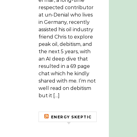
el mar, a long-time
respected contributor
at un-Denial who lives
in Germany, recently
assisted his oil industry
friend Chris to explore
peak oil, debitism, and
the next 5 years, with
an AI deep dive that
resulted in a 69 page
chat which he kindly
shared with me. I’m not
well read on debitism
but it […]
ENERGY SKEPTIC