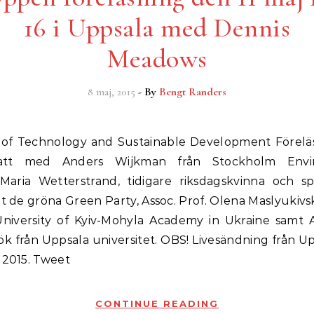
16 i Uppsala med Dennis
Meadows
8 maj, 2015
- By
Bengt Randers
att med Anders Wijkman från Stockholm Envi
, Maria Wetterstrand, tidigare riksdagskvinna och sp
et de gröna Green Party, Assoc. Prof. Olena Maslyukivs
University of Kyiv-Mohyla Academy in Ukraine samt A
k från Uppsala universitet. OBS! Livesändning från Up
 2015. Tweet
CONTINUE READING