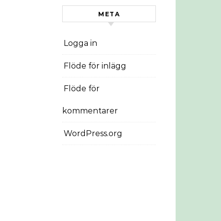
META
Logga in
Flöde för inlägg
Flöde för
kommentarer
WordPress.org