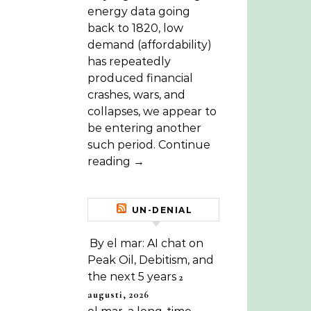
energy data going
back to 1820, low
demand (affordability)
has repeatedly
produced financial
crashes, wars, and
collapses, we appear to
be entering another
such period. Continue
reading →
UN-DENIAL
By el mar: AI chat on
Peak Oil, Debitism, and
the next 5 years
2
augusti, 2026