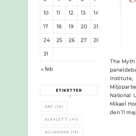
10
11
12
13
14
15
16
17
18
19
20
21
22
23
24
25
26
27
28
29
30
31
The Myth of Technology and Sustainable Development Föreläsning med
« feb
paneldeb
Institute
Miljöparti
ETIKETTER
National 
Mikael Höö
ABF
(15)
den 11 maj
ALEKLETT
(41)
ALLIANSEN
(15)