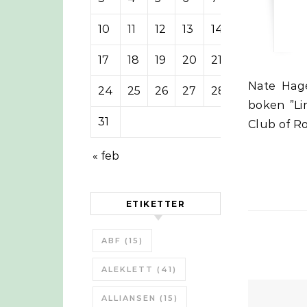
10
11
12
13
14
15
16
17
18
19
20
21
22
23
Nate Hagens intervjuar Dennis Meadows som var en av författarna till
24
25
26
27
28
29
30
boken ”Li
31
Club of R
« feb
ETIKETTER
ABF
(15)
ALEKLETT
(41)
ALLIANSEN
(15)