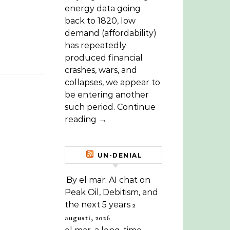
energy data going
back to 1820, low
demand (affordability)
has repeatedly
produced financial
crashes, wars, and
collapses, we appear to
be entering another
such period. Continue
reading →
UN-DENIAL
By el mar: AI chat on
Peak Oil, Debitism, and
the next 5 years
2
augusti, 2026