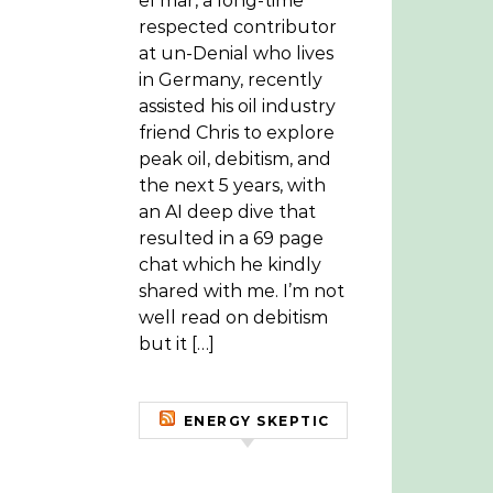
el mar, a long-time
respected contributor
at un-Denial who lives
in Germany, recently
assisted his oil industry
friend Chris to explore
peak oil, debitism, and
the next 5 years, with
an AI deep dive that
resulted in a 69 page
chat which he kindly
shared with me. I’m not
well read on debitism
but it […]
ENERGY SKEPTIC