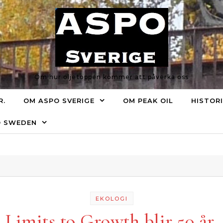
Om hur oljetoppen kommer att påverka oss
R.
OM ASPO SVERIGE
OM PEAK OIL
HISTOR
O SWEDEN
EKOLOGI
Limits to Growth blir 50 år.