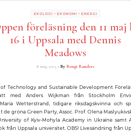
-
-
EKOLOGI
EKONOMI
ENERGI
ppen föreläsning den 11 maj 
16 i Uppsala med Dennis
Meadows
8 maj, 2015
- By
Bengt Randers
att med Anders Wijkman från Stockholm Envi
, Maria Wetterstrand, tidigare riksdagskvinna och sp
et de gröna Green Party, Assoc. Prof. Olena Maslyukivs
University of Kyiv-Mohyla Academy in Ukraine samt A
k från Uppsala universitet. OBS! Livesändning från Up