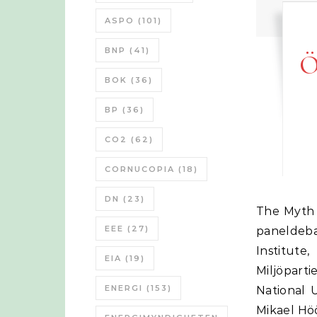
ASPO
(101)
BNP
(41)
Ö
BOK
(36)
BP
(36)
CO2
(62)
CORNUCOPIA
(18)
DN
(23)
The Myth of Technology and Sustainable Development Föreläsning med
EEE
(27)
paneldeb
Institute
EIA
(19)
Miljöparti
ENERGI
(153)
National 
Mikael Höö