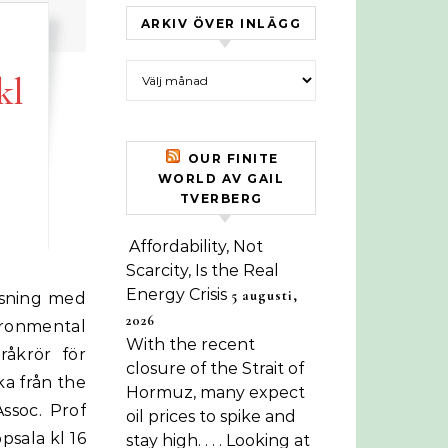
ARKIV ÖVER INLÄGG
Arkiv över inlägg
kl
OUR FINITE
WORLD AV GAIL
TVERBERG
Affordability, Not
Scarcity, Is the Real
Energy Crisis
5 augusti,
2026
ronmental
With the recent
råkrör för
closure of the Strait of
ka från the
Hormuz, many expect
ssoc. Prof
oil prices to spike and
psala kl 16
stay high. . . . Looking at