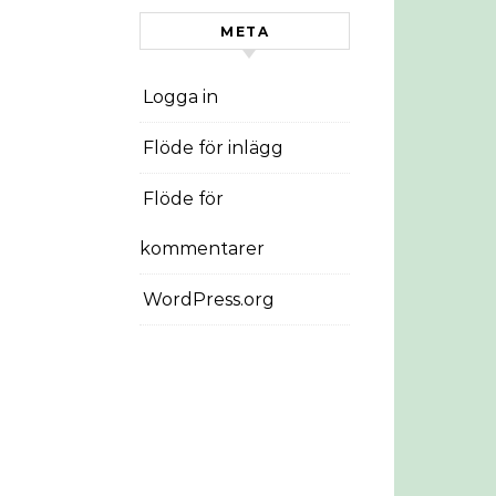
META
Logga in
Flöde för inlägg
Flöde för
kommentarer
WordPress.org