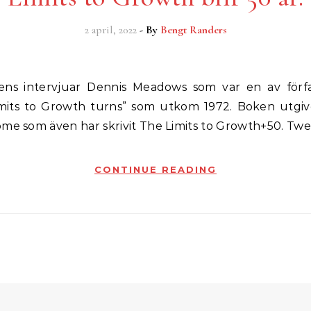
2 april, 2022
- By
Bengt Randers
mits to Growth turns” som utkom 1972. Boken utgi
ome som även har skrivit The Limits to Growth+50. Tw
CONTINUE READING