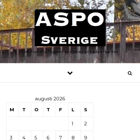
Skip to content
Om hur oljetoppen kommer att påverka oss
augusti 2026
M
T
O
T
F
L
S
1
2
3
4
5
6
7
8
9