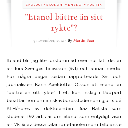
-
-
-
EKOLOGI
EKONOMI
ENERGI
POLITIK
”Etanol bättre än sitt
rykte”?
5 november, 2012
- By
Martin Saar
Ibland blir jag lite förstummad över hur lätt det är
att lura Sveriges Television (Svt) och annan media.
För några dagar sedan rapporterade Svt och
journalisten Karin Axeldotter Olsson att etanol är
”bättre än sitt rykte”. I ett kort inslag i Rapport
berättar hon om en skrivbordsstudie som gjorts på
KTH/Fores av doktoranden Diaz Batista som
studerat 192 artiklar om etanol som entydigt visar
att 75 % av dessa talar för etanolen som bilbränsle