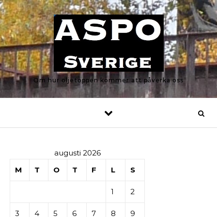
Skip to content
Om hur oljetoppen kommer att påverka oss
augusti 2026
M
T
O
T
F
L
S
1
2
3
4
5
6
7
8
9