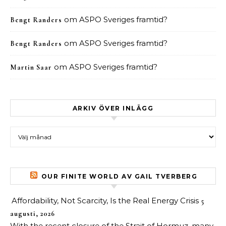
om
ASPO Sveriges framtid?
Bengt Randers
om
ASPO Sveriges framtid?
Bengt Randers
om
ASPO Sveriges framtid?
Martin Saar
ARKIV ÖVER INLÄGG
Arkiv över inlägg
OUR FINITE WORLD AV GAIL TVERBERG
Affordability, Not Scarcity, Is the Real Energy Crisis
5
augusti, 2026
With the recent closure of the Strait of Hormuz, many