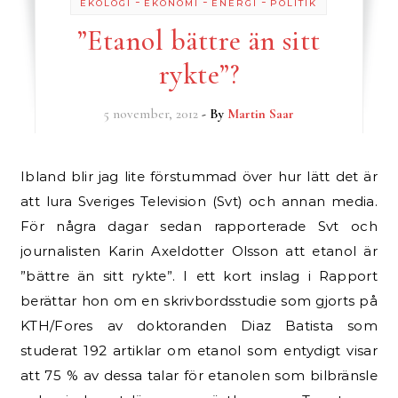
-
-
-
EKOLOGI
EKONOMI
ENERGI
POLITIK
”Etanol bättre än sitt
rykte”?
5 november, 2012
- By
Martin Saar
Ibland blir jag lite förstummad över hur lätt det är
att lura Sveriges Television (Svt) och annan media.
För några dagar sedan rapporterade Svt och
journalisten Karin Axeldotter Olsson att etanol är
”bättre än sitt rykte”. I ett kort inslag i Rapport
berättar hon om en skrivbordsstudie som gjorts på
KTH/Fores av doktoranden Diaz Batista som
studerat 192 artiklar om etanol som entydigt visar
att 75 % av dessa talar för etanolen som bilbränsle