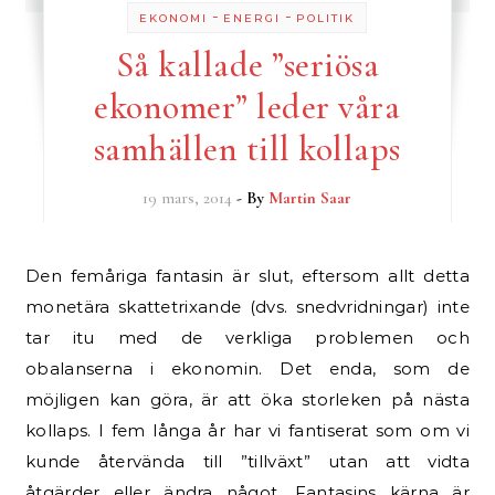
-
-
EKONOMI
ENERGI
POLITIK
Så kallade ”seriösa
ekonomer” leder våra
samhällen till kollaps
19 mars, 2014
- By
Martin Saar
Den femåriga fantasin är slut, eftersom allt detta
monetära skattetrixande (dvs. snedvridningar) inte
tar itu med de verkliga problemen och
obalanserna i ekonomin. Det enda, som de
möjligen kan göra, är att öka storleken på nästa
kollaps. I fem långa år har vi fantiserat som om vi
kunde återvända till ”tillväxt” utan att vidta
åtgärder eller ändra något. Fantasins kärna är