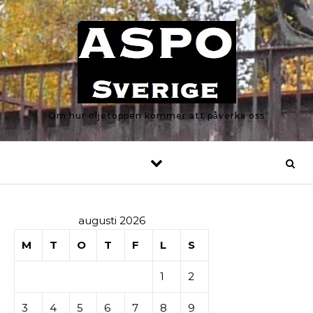
Skip to content
Om hur oljetoppen kommer att påverka oss
augusti 2026
M
T
O
T
F
L
S
1
2
3
4
5
6
7
8
9