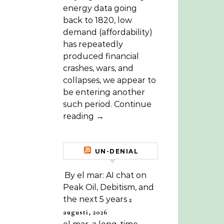
energy data going
back to 1820, low
demand (affordability)
has repeatedly
produced financial
crashes, wars, and
collapses, we appear to
be entering another
such period. Continue
reading →
UN-DENIAL
By el mar: AI chat on
Peak Oil, Debitism, and
the next 5 years
2
augusti, 2026