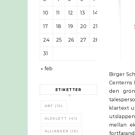
10
11
12
13
14
15
16
17
18
19
20
21
22
23
24
25
26
27
28
29
30
31
« feb
Birger Schlaug har ”gått en omgång” i SvD med den leende ministern och
Centerns 
ETIKETTER
den gröna
talespers
ABF
(15)
klartext 
utsläppen
ALEKLETT
(41)
mellan ek
ALLIANSEN
(15)
fortfarand