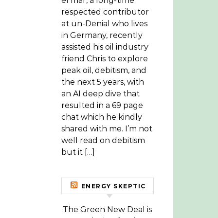
el mar, a long-time
respected contributor
at un-Denial who lives
in Germany, recently
assisted his oil industry
friend Chris to explore
peak oil, debitism, and
the next 5 years, with
an AI deep dive that
resulted in a 69 page
chat which he kindly
shared with me. I’m not
well read on debitism
but it […]
ENERGY SKEPTIC
The Green New Deal is