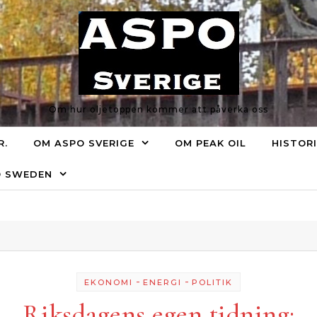
Om hur oljetoppen kommer att påverka oss
R.
OM ASPO SVERIGE
OM PEAK OIL
HISTOR
O SWEDEN
-
-
EKONOMI
ENERGI
POLITIK
Riksdagens egen tidning: