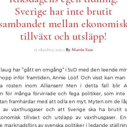
Sverige har inte brutit
sambandet mellan ekonomis
tillväxt och utsläpp!
17 oktober, 2011
- By
Martin Saar
hopp inför framtiden, Annie Lööf. Och visst kan man l
 rösten inom Alliansen! Men i detta fall blir 
on för många förvirrade och fega politiker, som inte 
utan framhärdar med att odla en myt. Myten om de lå
 av växthusgaser och att Sverige ska ha brutit
onomisk tillväxt och utsläpp av växthusgaser. 
e marknadsförs av svenska politiker i ledande ställni