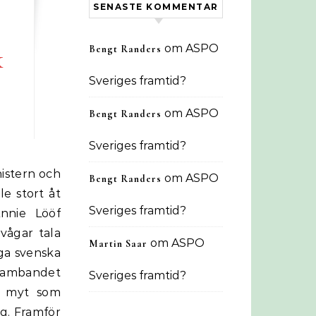
SENASTE KOMMENTAR
om
ASPO
k
Bengt Randers
Sveriges framtid?
om
ASPO
Bengt Randers
Sveriges framtid?
om
ASPO
Bengt Randers
e stort åt
Sveriges framtid?
Annie Lööf
vågar tala
om
ASPO
Martin Saar
ga svenska
 sambandet
Sveriges framtid?
En myt som
ng. Framför