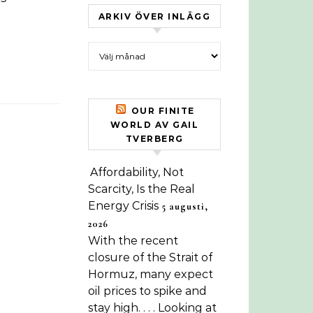
ARKIV ÖVER INLÄGG
Arkiv över inlägg
OUR FINITE
WORLD AV GAIL
TVERBERG
Affordability, Not
Scarcity, Is the Real
Energy Crisis
5 augusti,
2026
With the recent
closure of the Strait of
Hormuz, many expect
oil prices to spike and
stay high. . . . Looking at