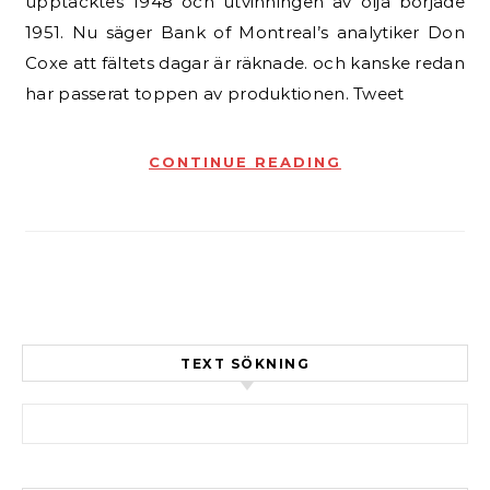
upptäcktes 1948 och utvinningen av olja började
1951. Nu säger Bank of Montreal’s analytiker Don
Coxe att fältets dagar är räknade. och kanske redan
har passerat toppen av produktionen. Tweet
CONTINUE READING
TEXT SÖKNING
Sök efter: