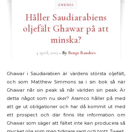
ENERGI
Håller Saudiarabiens
oljefält Ghawar på att
minska?
4 april, 2019
- By
Bengt Randers
Ghawar i Saudiarabien är värdens största oljefält,
och som Matthew Simmons sa i sin bok så när
Ghawar når sin peak så når världen sin peak. Är
detta något som nu sker? Aramco håller på med
att ge ut obligationer och har då kommit ut med
ett prospect och där finns lite information om
Ghawar som säger att fältet inte kan producera så
mycket olja som man tidigare sagt och trott. Tweet