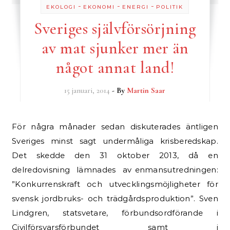
-
-
-
EKOLOGI
EKONOMI
ENERGI
POLITIK
Sveriges självförsörjning
av mat sjunker mer än
något annat land!
15 januari, 2014
- By
Martin Saar
För några månader sedan diskuterades äntligen
Sveriges minst sagt undermåliga krisberedskap.
Det skedde den 31 oktober 2013, då en
delredovisning lämnades av enmansutredningen:
”Konkurrenskraft och utvecklingsmöjligheter för
svensk jordbruks- och trädgårdsproduktion”. Sven
Lindgren, statsvetare, förbundsordförande i
Civilförsvarsförbundet samt i