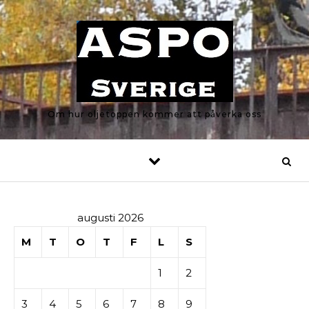
Skip to content
Om hur oljetoppen kommer att påverka oss
augusti 2026
M
T
O
T
F
L
S
1
2
3
4
5
6
7
8
9