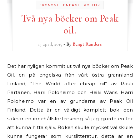
-
-
EKONOMI
ENERGI
POLITIK
Två nya böcker om Peak
oil.
13 april, 2015
- By
Bengt Randers
Det har nyligen kommit ut två nya böcker om Peak
Oil, en på engelska från vårt östra grannland
Finland, ”The World after cheap oil” av Rauli
Partanen, Harri Poloheimo och Heiki Waris. Harri
Poloheimo var en av grundarna av Peak Oil
Finland. Detta är en väldigt komplett bok, den
saknar en innehållsförteckning så jag gjorde en för
att kunna hitta själv. Boken skulle mycket väl skulle
kunna fungerar som kurslitteratur, detta är en