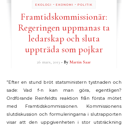
-
-
EKOLOGI
EKONOMI
POLITIK
Framtidskommissionär:
Regeringen uppmanas ta
ledarskap och sluta
uppträda som pojkar
26 mars, 2013
- By
Martin Saar
”Efter en stund bröt statsministern tystnaden och
sade: Vad f-n kan man göra, egentligen?
Ordförande Reinfeldts reaktion från första mötet
med Framtidskommissionen. Kommissionens
slutdiskussion och formuleringarna i slutrapporten
visar att den uppgivenheten i stor utsträckning