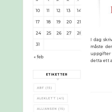
10
11
12
13
14
15
16
17
18
19
20
21
22
23
24
25
26
27
28
29
30
I dag skriver Sven Lindgren från Civilförsvarsförbundet om att en kris så
31
måste den 
uppgifter
« feb
detta ett 
ETIKETTER
ABF
(15)
ALEKLETT
(41)
ALLIANSEN
(15)