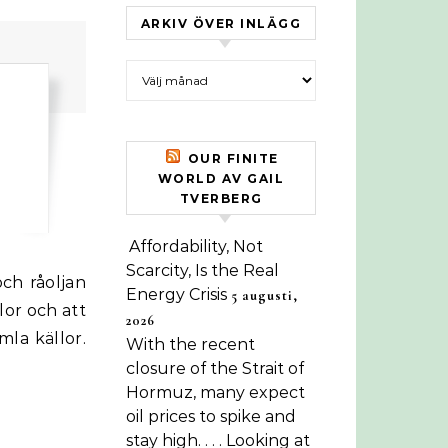
ARKIV ÖVER INLÄGG
Arkiv över inlägg
OUR FINITE
WORLD AV GAIL
TVERBERG
Affordability, Not
Scarcity, Is the Real
Energy Crisis
5 augusti,
lor och att
2026
mla källor.
With the recent
closure of the Strait of
Hormuz, many expect
oil prices to spike and
stay high. . . . Looking at