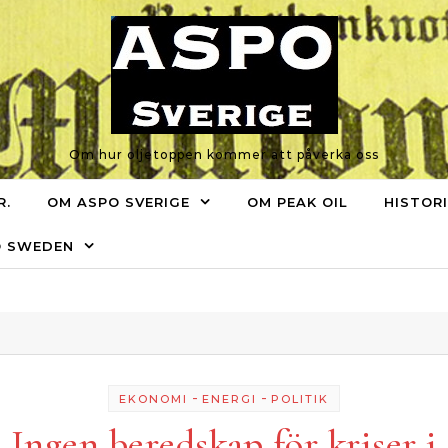
Om hur oljetoppen kommer att påverka oss
R.
OM ASPO SVERIGE
OM PEAK OIL
HISTOR
O SWEDEN
-
-
EKONOMI
ENERGI
POLITIK
Ingen beredskap för kriser i