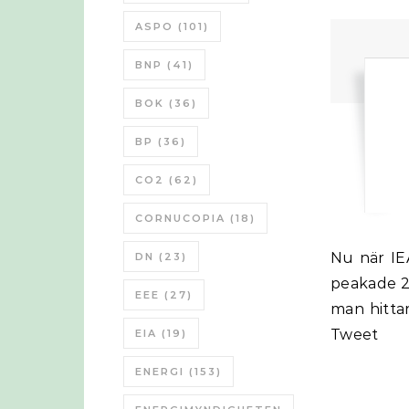
ASPO
(101)
BNP
(41)
BOK
(36)
BP
(36)
CO2
(62)
CORNUCOPIA
(18)
Nu när IEA kommit med WEO 2010 och nämner att Peak Oil och råoljan
DN
(23)
peakade 20
EEE
(27)
man hittar
Tweet
EIA
(19)
ENERGI
(153)