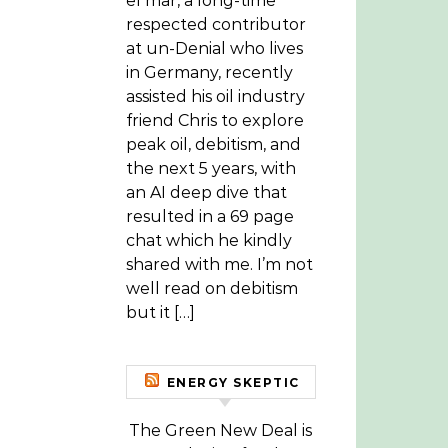
el mar, a long-time
respected contributor
at un-Denial who lives
in Germany, recently
assisted his oil industry
friend Chris to explore
peak oil, debitism, and
the next 5 years, with
an AI deep dive that
resulted in a 69 page
chat which he kindly
shared with me. I’m not
well read on debitism
but it […]
ENERGY SKEPTIC
The Green New Deal is