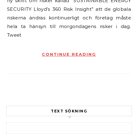
ny skrift om risker kallad ”SUSTAINABLE ENERGY
SECURITY Lloyd’s 360 Risk Insight” att de globala
riskerna ändras kontinuerligt och företag måste
hela ta hänsyn till morgondagens risker i dag.
Tweet
CONTINUE READING
TEXT SÖKNING
Sök efter: