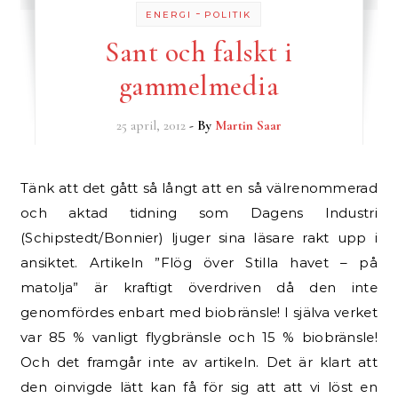
-
ENERGI
POLITIK
Sant och falskt i
gammelmedia
25 april, 2012
- By
Martin Saar
Tänk att det gått så långt att en så välrenommerad
och aktad tidning som Dagens Industri
(Schipstedt/Bonnier) ljuger sina läsare rakt upp i
ansiktet. Artikeln ”Flög över Stilla havet – på
matolja” är kraftigt överdriven då den inte
genomfördes enbart med biobränsle! I själva verket
var 85 % vanligt flygbränsle och 15 % biobränsle!
Och det framgår inte av artikeln. Det är klart att
den oinvigde lätt kan få för sig att att vi löst en