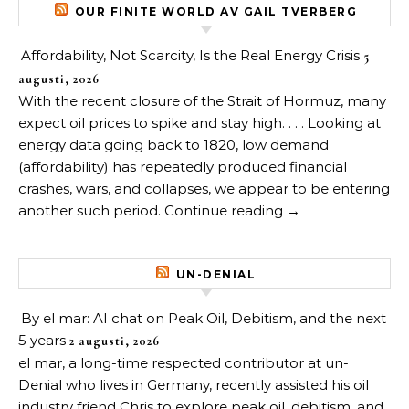
OUR FINITE WORLD AV GAIL TVERBERG
Affordability, Not Scarcity, Is the Real Energy Crisis
5
augusti, 2026
With the recent closure of the Strait of Hormuz, many
expect oil prices to spike and stay high. . . . Looking at
energy data going back to 1820, low demand
(affordability) has repeatedly produced financial
crashes, wars, and collapses, we appear to be entering
another such period. Continue reading →
UN-DENIAL
By el mar: AI chat on Peak Oil, Debitism, and the next
5 years
2 augusti, 2026
el mar, a long-time respected contributor at un-
Denial who lives in Germany, recently assisted his oil
industry friend Chris to explore peak oil, debitism, and