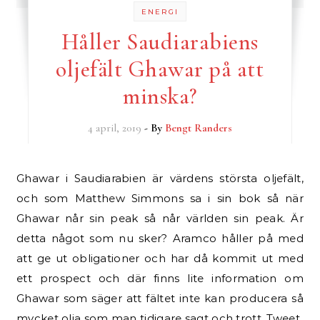
ENERGI
Håller Saudiarabiens
oljefält Ghawar på att
minska?
4 april, 2019
- By
Bengt Randers
Ghawar i Saudiarabien är värdens största oljefält,
och som Matthew Simmons sa i sin bok så när
Ghawar når sin peak så når världen sin peak. Är
detta något som nu sker? Aramco håller på med
att ge ut obligationer och har då kommit ut med
ett prospect och där finns lite information om
Ghawar som säger att fältet inte kan producera så
mycket olja som man tidigare sagt och trott. Tweet