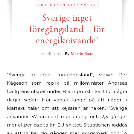
-
-
EKOLOGI
ENERGI
POLITIK
Sverige inget
föregångsland – för
energikrävande!
25 juli, 2011
- By
Martin Saar
”Sverige är inget föregångsland”, skriver Per
Kågeson som replik på miljöminister Andreas
Carlgrens utspel under Brännpunkt i SvD för några
dagar sedan. Har väntat länge på att någon i
klartext, talar om att kejsaren är naken. ”Sverige
använder 57 procent mer energi och 2,3 gånger
mer el per capita än EU-snittet. Situationen räddas
av att vi har tio gånger mer skogsmark och 14