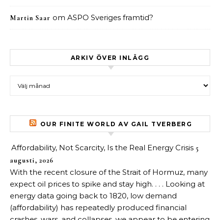
om
ASPO Sveriges framtid?
Martin Saar
ARKIV ÖVER INLÄGG
Arkiv över inlägg
OUR FINITE WORLD AV GAIL TVERBERG
Affordability, Not Scarcity, Is the Real Energy Crisis
5
augusti, 2026
With the recent closure of the Strait of Hormuz, many
expect oil prices to spike and stay high. . . . Looking at
energy data going back to 1820, low demand
(affordability) has repeatedly produced financial
crashes, wars, and collapses, we appear to be entering