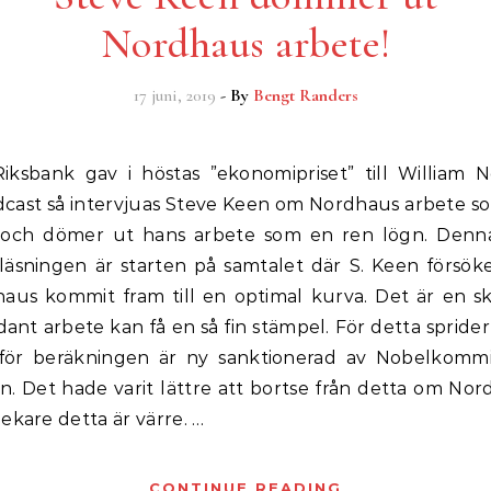
Nordhaus arbete!
17 juni, 2019
- By
Bengt Randers
cast så intervjuas Steve Keen om Nordhaus arbete so
r och dömer ut hans arbete som en ren lögn. Denna
läsningen är starten på samtalet där S. Keen försöke
aus kommit fram till en optimal kurva. Det är en s
dant arbete kan få en så fin stämpel. För detta sprider s
för beräkningen är ny sanktionerad av Nobelkomm
. Det hade varit lättre att bortse från detta om Nor
ekare detta är värre. …
CONTINUE READING