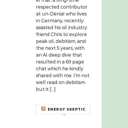
el mar, a long-time
respected contributor
at un-Denial who lives
in Germany, recently
assisted his oil industry
friend Chris to explore
peak oil, debitism, and
the next 5 years, with
an AI deep dive that
resulted in a 69 page
chat which he kindly
shared with me. I’m not
well read on debitism
but it […]
ENERGY SKEPTIC