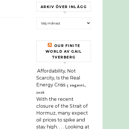
ARKIV ÖVER INLÄGG
Arkiv över inlägg
OUR FINITE
WORLD AV GAIL
TVERBERG
Affordability, Not
Scarcity, Is the Real
Energy Crisis
5 augusti,
2026
With the recent
closure of the Strait of
Hormuz, many expect
oil prices to spike and
stay high. . . . Looking at