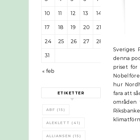
10
11
12
13
14
15
16
17
18
19
20
21
22
23
24
25
26
27
28
29
30
Sveriges Riksbank gav i höstas ”ekonomipriset” till William Nordhaus! I
31
denna pod
priset fö
« feb
Nobelföre
hur Nordh
fara att så
ETIKETTER
områden 
ABF
(15)
Riksbanken
klimatförn
ALEKLETT
(41)
ALLIANSEN
(15)