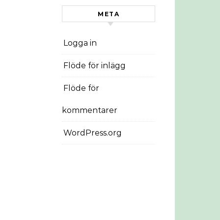
META
Logga in
Flöde för inlägg
Flöde för
kommentarer
WordPress.org