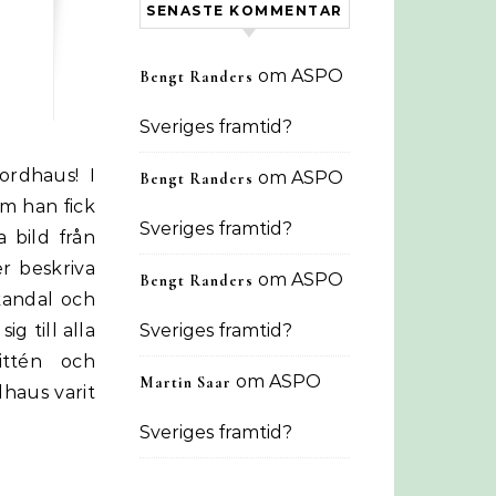
SENASTE KOMMENTAR
om
ASPO
Bengt Randers
Sveriges framtid?
om
ASPO
Bengt Randers
m han fick
Sveriges framtid?
 bild från
r beskriva
om
ASPO
Bengt Randers
kandal och
ig till alla
Sveriges framtid?
ittén och
om
ASPO
Martin Saar
dhaus varit
Sveriges framtid?