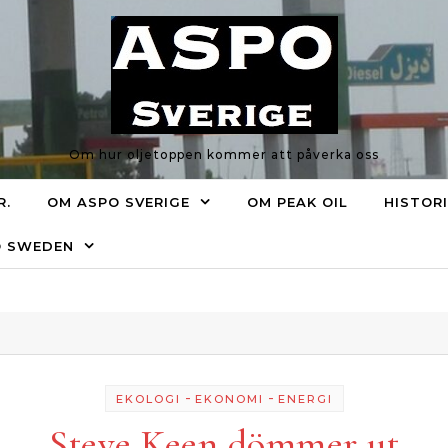
Om hur oljetoppen kommer att påverka oss
R.
OM ASPO SVERIGE
OM PEAK OIL
HISTOR
O SWEDEN
-
-
EKOLOGI
EKONOMI
ENERGI
Steve Keen dömmer ut