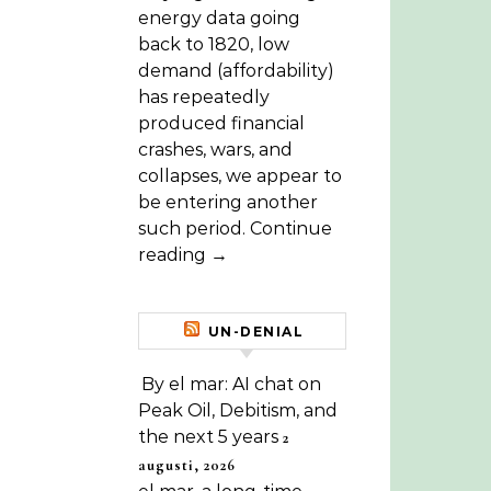
energy data going
back to 1820, low
demand (affordability)
has repeatedly
produced financial
crashes, wars, and
collapses, we appear to
be entering another
such period. Continue
reading →
UN-DENIAL
By el mar: AI chat on
Peak Oil, Debitism, and
the next 5 years
2
augusti, 2026