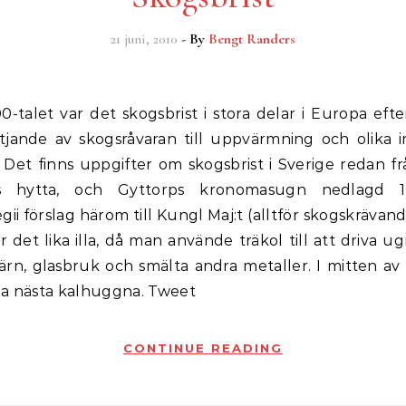
21 juni, 2010
- By
Bengt Randers
tjande av skogsråvaran till uppvärmning och olika in
 Det finns uppgifter om skogsbrist i Sverige redan f
ps hytta, och Gyttorps kronomasugn nedlagd 1
gii förslag härom till Kungl Maj:t (alltför skogskrävande
 det lika illa, då man använde träkol till att driva ug
ärn, glasbruk och smälta andra metaller. I mitten av
na nästa kalhuggna. Tweet
CONTINUE READING