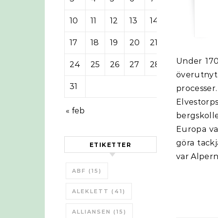
10
11
12
13
14
15
16
17
18
19
20
21
22
23
Under 1700-talet var det skogsbrist i stora delar i Europa efter lång tids
24
25
26
27
28
29
30
överutnyt
31
processer.
Elvestor
« feb
bergskolle
Europa var
göra tackj
ETIKETTER
var Alper
ABF
(15)
ALEKLETT
(41)
ALLIANSEN
(15)