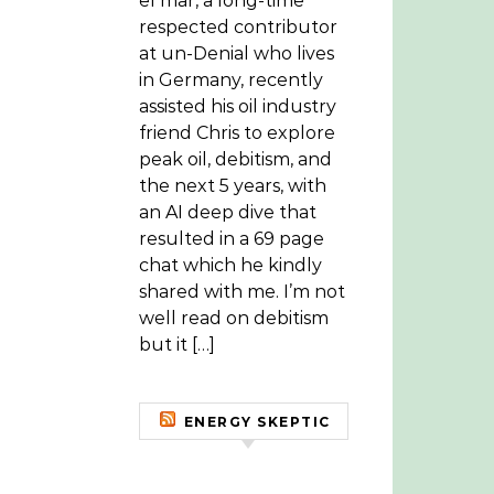
el mar, a long-time
respected contributor
at un-Denial who lives
in Germany, recently
assisted his oil industry
friend Chris to explore
peak oil, debitism, and
the next 5 years, with
an AI deep dive that
resulted in a 69 page
chat which he kindly
shared with me. I’m not
well read on debitism
but it […]
ENERGY SKEPTIC