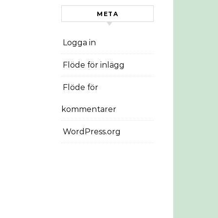
META
Logga in
Flöde för inlägg
Flöde för
kommentarer
WordPress.org