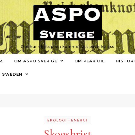
Om hur oljetoppen kommer att påverka oss
R.
OM ASPO SVERIGE
OM PEAK OIL
HISTOR
O SWEDEN
-
EKOLOGI
ENERGI
Skogsbrist