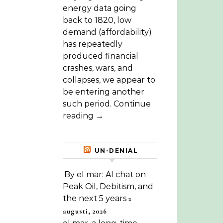
energy data going
back to 1820, low
demand (affordability)
has repeatedly
produced financial
crashes, wars, and
collapses, we appear to
be entering another
such period. Continue
reading →
UN-DENIAL
By el mar: AI chat on
Peak Oil, Debitism, and
the next 5 years
2
augusti, 2026