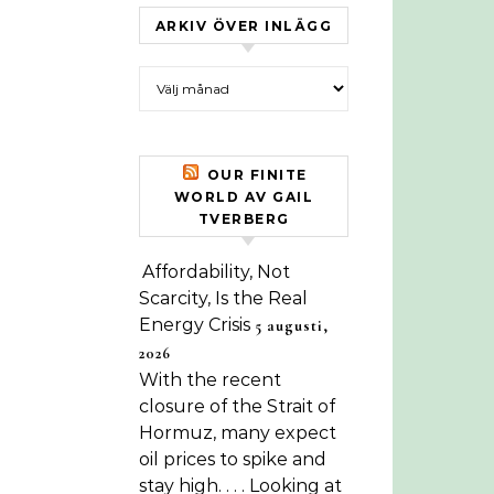
ARKIV ÖVER INLÄGG
Arkiv över inlägg
OUR FINITE
WORLD AV GAIL
TVERBERG
Affordability, Not
Scarcity, Is the Real
Energy Crisis
5 augusti,
2026
With the recent
closure of the Strait of
Hormuz, many expect
oil prices to spike and
stay high. . . . Looking at