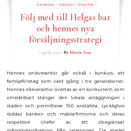
-
-
EKONOMI
ENERGI
POLITIK
Följ med till Helgas bar
och hennes nya
försäljningsstrategi
1 april, 2013
- By
Martin Saar
Hennes vinleverantör går också i konkurs, ett
familjeföretag som varit igång i tre generationer.
Hennes ölleverantör övertas av en konkurrent, som
omedelbart stänger den lokala anläggningen i
staden och permitterar 150 anställda. Lyckligtvis
räddas banken och mäklarfirmorna och deras
respektive chefer av ett obegränsat
mångmiljardbelopp från regeringen. De medel