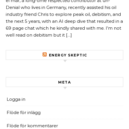
el mar, a long-time respected contributor at un-
Denial who lives in Germany, recently assisted his oil
industry friend Chris to explore peak oil, debitism, and
the next 5 years, with an AI deep dive that resulted in a
69 page chat which he kindly shared with me. I’m not
well read on debitism but it […]
ENERGY SKEPTIC
META
Logga in
Flöde för inlägg
Flöde för kommentarer