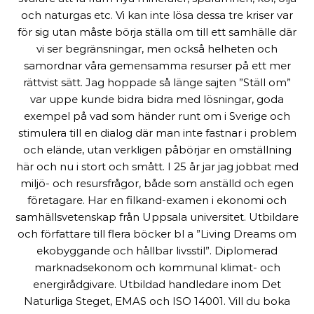
och naturgas etc. Vi kan inte lösa dessa tre kriser var
för sig utan måste börja ställa om till ett samhälle där
vi ser begränsningar, men också helheten och
samordnar våra gemensamma resurser på ett mer
rättvist sätt. Jag hoppade så länge sajten ”Ställ om”
var uppe kunde bidra bidra med lösningar, goda
exempel på vad som händer runt om i Sverige och
stimulera till en dialog där man inte fastnar i problem
och elände, utan verkligen påbörjar en omställning
här och nu i stort och smått. I 25 år jar jag jobbat med
miljö- och resursfrågor, både som anställd och egen
företagare. Har en filkand-examen i ekonomi och
samhällsvetenskap från Uppsala universitet. Utbildare
och författare till flera böcker bl a ”Living Dreams om
ekobyggande och hållbar livsstil”. Diplomerad
marknadsekonom och kommunal klimat- och
energirådgivare. Utbildad handledare inom Det
Naturliga Steget, EMAS och ISO 14001. Vill du boka