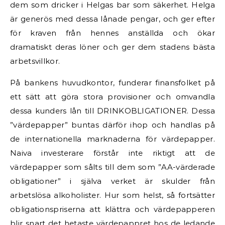
dem som dricker i Helgas bar som säkerhet. Helga
är generös med dessa lånade pengar, och ger efter
för kraven från hennes anställda och ökar
dramatiskt deras löner och ger dem stadens bästa
arbetsvillkor.
På bankens huvudkontor, funderar finansfolket på
ett sätt att göra stora provisioner och omvandla
dessa kunders lån till DRINKOBLIGATIONER. Dessa
”värdepapper” buntas därför ihop och handlas på
de internationella marknaderna för värdepapper.
Naiva investerare förstår inte riktigt att de
värdepapper som sålts till dem som ”AA-värderade
obligationer” i själva verket är skulder från
arbetslösa alkoholister. Hur som helst, så fortsätter
obligationspriserna att klättra och värdepapperen
blir snart det hetaste värdepappret hos de ledande