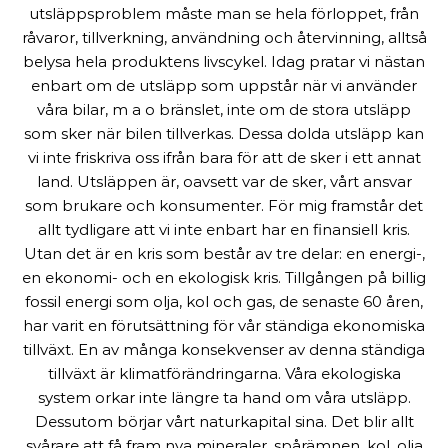
utsläppsproblem måste man se hela förloppet, från
råvaror, tillverkning, användning och återvinning, alltså
belysa hela produktens livscykel. Idag pratar vi nästan
enbart om de utsläpp som uppstår när vi använder
våra bilar, m a o bränslet, inte om de stora utsläpp
som sker när bilen tillverkas. Dessa dolda utsläpp kan
vi inte friskriva oss ifrån bara för att de sker i ett annat
land. Utsläppen är, oavsett var de sker, vårt ansvar
som brukare och konsumenter. För mig framstår det
allt tydligare att vi inte enbart har en finansiell kris.
Utan det är en kris som består av tre delar: en energi-,
en ekonomi- och en ekologisk kris. Tillgången på billig
fossil energi som olja, kol och gas, de senaste 60 åren,
har varit en förutsättning för vår ständiga ekonomiska
tillväxt. En av många konsekvenser av denna ständiga
tillväxt är klimatförändringarna. Våra ekologiska
system orkar inte längre ta hand om våra utsläpp.
Dessutom börjar vårt naturkapital sina. Det blir allt
svårare att få fram nya mineraler, spårämnen, kol, olja