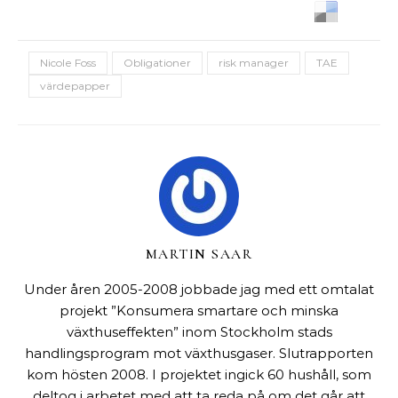
Nicole Foss
Obligationer
risk manager
TAE
värdepapper
MARTIN SAAR
Under åren 2005-2008 jobbade jag med ett omtalat
projekt ”Konsumera smartare och minska
växthuseffekten” inom Stockholm stads
handlingsprogram mot växthusgaser. Slutrapporten
kom hösten 2008. I projektet ingick 60 hushåll, som
deltog i arbetet med att ta reda på om det går att