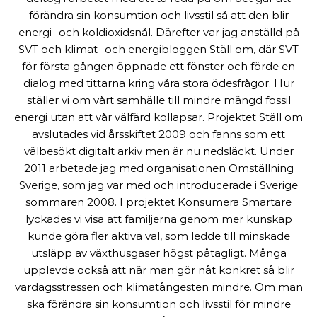
förändra sin konsumtion och livsstil så att den blir
energi- och koldioxidsnål. Därefter var jag anställd på
SVT och klimat- och energibloggen Ställ om, där SVT
för första gången öppnade ett fönster och förde en
dialog med tittarna kring våra stora ödesfrågor. Hur
ställer vi om vårt samhälle till mindre mängd fossil
energi utan att vår välfärd kollapsar. Projektet Ställ om
avslutades vid årsskiftet 2009 och fanns som ett
välbesökt digitalt arkiv men är nu nedsläckt. Under
2011 arbetade jag med organisationen Omställning
Sverige, som jag var med och introducerade i Sverige
sommaren 2008. I projektet Konsumera Smartare
lyckades vi visa att familjerna genom mer kunskap
kunde göra fler aktiva val, som ledde till minskade
utsläpp av växthusgaser högst påtagligt. Många
upplevde också att när man gör nåt konkret så blir
vardagsstressen och klimatångesten mindre. Om man
ska förändra sin konsumtion och livsstil för mindre