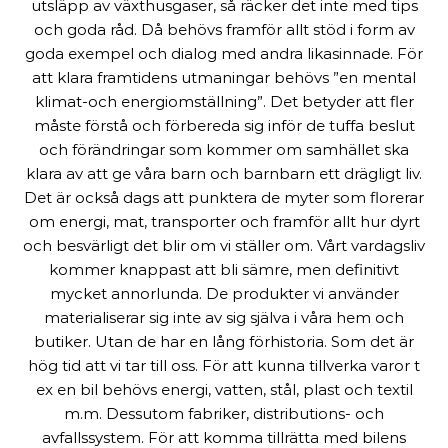
utsläpp av växthusgaser, så räcker det inte med tips
och goda råd. Då behövs framför allt stöd i form av
goda exempel och dialog med andra likasinnade. För
att klara framtidens utmaningar behövs ”en mental
klimat-och energiomställning”. Det betyder att fler
måste förstå och förbereda sig inför de tuffa beslut
och förändringar som kommer om samhället ska
klara av att ge våra barn och barnbarn ett drägligt liv.
Det är också dags att punktera de myter som florerar
om energi, mat, transporter och framför allt hur dyrt
och besvärligt det blir om vi ställer om. Vårt vardagsliv
kommer knappast att bli sämre, men definitivt
mycket annorlunda. De produkter vi använder
materialiserar sig inte av sig själva i våra hem och
butiker. Utan de har en lång förhistoria. Som det är
hög tid att vi tar till oss. För att kunna tillverka varor t
ex en bil behövs energi, vatten, stål, plast och textil
m.m. Dessutom fabriker, distributions- och
avfallssystem. För att komma tillrätta med bilens