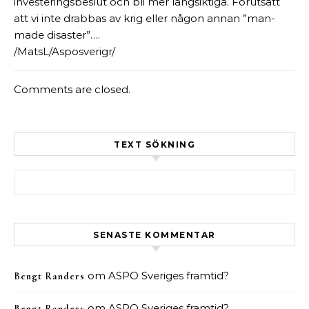
investeringsbeslut och bli mer långsiktiga. Förutsatt
att vi inte drabbas av krig eller någon annan ”man-
made disaster”….
/MatsL/Asposverigr/
Comments are closed.
TEXT SÖKNING
Sök efter:
SENASTE KOMMENTAR
om
ASPO Sveriges framtid?
Bengt Randers
om
ASPO Sveriges framtid?
Bengt Randers