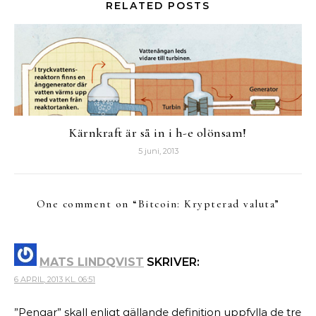
RELATED POSTS
Kärnkraft är så in i h-e olönsam!
5 juni, 2013
One comment on “
Bitcoin: Krypterad valuta
”
MATS LINDQVIST
SKRIVER:
6 APRIL, 2013 KL. 06:51
”Pengar” skall enligt gällande definition uppfylla de tre