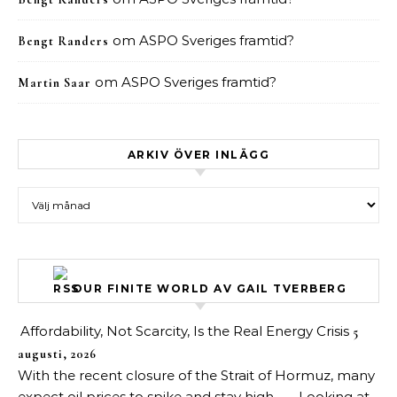
om
ASPO Sveriges framtid?
Bengt Randers
om
ASPO Sveriges framtid?
Martin Saar
ARKIV ÖVER INLÄGG
Arkiv över inlägg
OUR FINITE WORLD AV GAIL TVERBERG
Affordability, Not Scarcity, Is the Real Energy Crisis
5
augusti, 2026
With the recent closure of the Strait of Hormuz, many
expect oil prices to spike and stay high. . . . Looking at