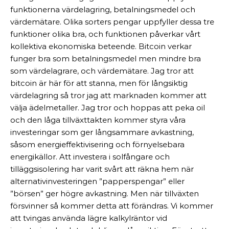
funktionerna värdelagring, betalningsmedel och
värdemätare. Olika sorters pengar uppfyller dessa tre
funktioner olika bra, och funktionen påverkar vårt
kollektiva ekonomiska beteende. Bitcoin verkar
funger bra som betalningsmedel men mindre bra
som värdelagrare, och värdemätare. Jag tror att
bitcoin är här för att stanna, men för långsiktig
värdelagring så tror jag att marknaden kommer att
välja ädelmetaller. Jag tror och hoppas att peka oil
och den låga tillväxttakten kommer styra våra
investeringar som ger långsammare avkastning,
såsom energieffektivisering och förnyelsebara
energikällor. Att investera i solfångare och
tilläggsisolering har varit svårt att räkna hem när
alternativinvesteringen ”papperspengar” eller
”börsen” ger högre avkastning. Men när tillväxten
försvinner så kommer detta att förändras. Vi kommer
att tvingas använda lägre kalkylräntor vid