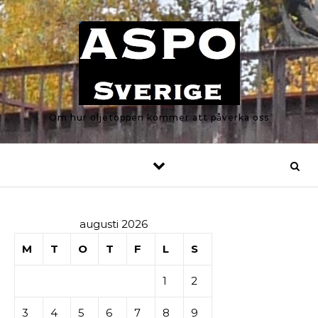
Skip to content
Om hur oljetoppen kommer att påverka oss
augusti 2026
M
T
O
T
F
L
S
1
2
3
4
5
6
7
8
9