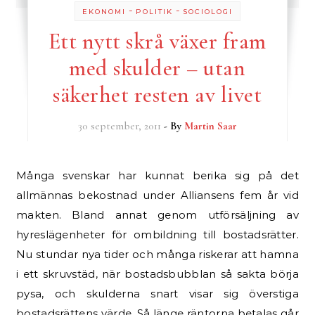
-
-
EKONOMI
POLITIK
SOCIOLOGI
Ett nytt skrå växer fram
med skulder – utan
säkerhet resten av livet
30 september, 2011
- By
Martin Saar
Många svenskar har kunnat berika sig på det
allmännas bekostnad under Alliansens fem år vid
makten. Bland annat genom utförsäljning av
hyreslägenheter för ombildning till bostadsrätter.
Nu stundar nya tider och många riskerar att hamna
i ett skruvstäd, när bostadsbubblan så sakta börja
pysa, och skulderna snart visar sig överstiga
bostadsrättens värde. Så länge räntorna betalas går