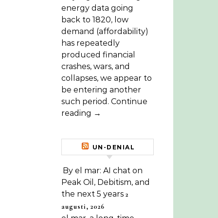
energy data going
back to 1820, low
demand (affordability)
has repeatedly
produced financial
crashes, wars, and
collapses, we appear to
be entering another
such period. Continue
reading →
UN-DENIAL
By el mar: AI chat on
Peak Oil, Debitism, and
the next 5 years
2
augusti, 2026