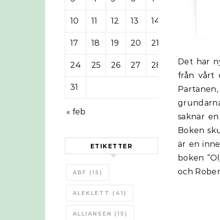
10
11
12
13
14
15
16
17
18
19
20
21
22
23
Det har nyligen kommit ut två nya böcker om Peak Oil, en på engelska
24
25
26
27
28
29
30
från vårt
31
Partanen,
grundarna
« feb
saknar en 
Boken sku
är en inn
ETIKETTER
boken ”Ol
och Rober
ABF
(15)
ALEKLETT
(41)
ALLIANSEN
(15)