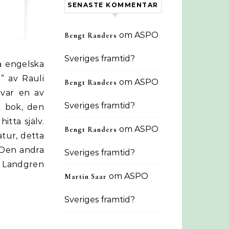
SENASTE KOMMENTAR
om
ASPO
Bengt Randers
Sveriges framtid?
” av Rauli
om
ASPO
Bengt Randers
 var en av
Sveriges framtid?
t bok, den
itta själv.
om
ASPO
Bengt Randers
tur, detta
 Den andra
Sveriges framtid?
n Landgren
om
ASPO
Martin Saar
Sveriges framtid?