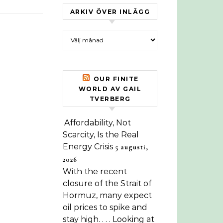
ARKIV ÖVER INLÄGG
Arkiv över inlägg
OUR FINITE
WORLD AV GAIL
TVERBERG
Affordability, Not
Scarcity, Is the Real
Energy Crisis
5 augusti,
2026
With the recent
closure of the Strait of
Hormuz, many expect
oil prices to spike and
stay high. . . . Looking at