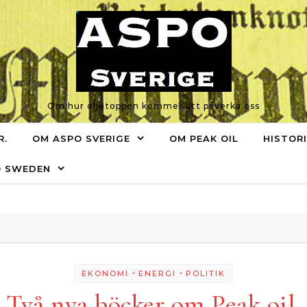
Om hur oljetoppen kommer att påverka oss
R.
OM ASPO SVERIGE
OM PEAK OIL
HISTOR
O SWEDEN
-
-
EKONOMI
ENERGI
POLITIK
Två nya böcker om Peak oil.