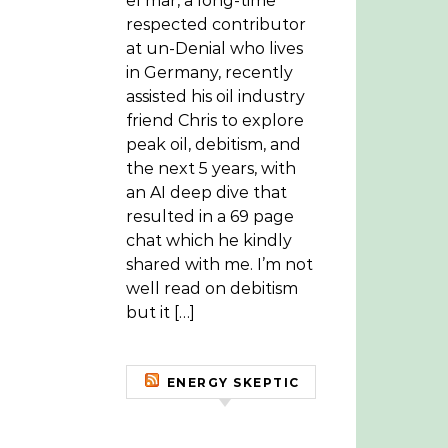
el mar, a long-time
respected contributor
at un-Denial who lives
in Germany, recently
assisted his oil industry
friend Chris to explore
peak oil, debitism, and
the next 5 years, with
an AI deep dive that
resulted in a 69 page
chat which he kindly
shared with me. I’m not
well read on debitism
but it […]
ENERGY SKEPTIC