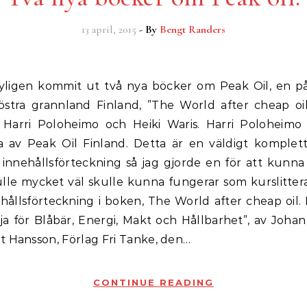
13 april, 2015
- By
Bengt Randers
 östra grannland Finland, ”The World after cheap oil
 Harri Poloheimo och Heiki Waris. Harri Poloheimo
 av Peak Oil Finland. Detta är en väldigt komplet
innehållsförteckning så jag gjorde en för att kunna h
lle mycket väl skulle kunna fungerar som kurslittera
ehållsförteckning i boken, The World after cheap oil.
ja för Blåbär, Energi, Makt och Hållbarhet”, av Joha
t Hansson, Förlag Fri Tanke, den…
CONTINUE READING