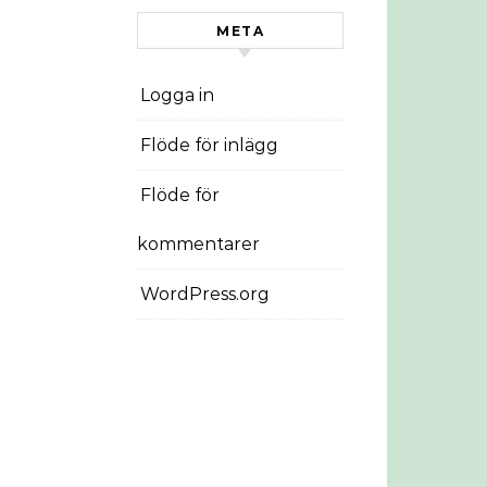
META
Logga in
Flöde för inlägg
Flöde för
kommentarer
WordPress.org